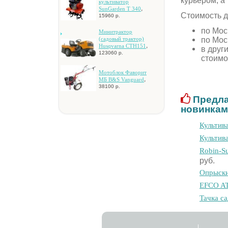
курьером, а
культивaтop
,
SunGarden T 340
Стоимость д
15960 р.
по Мос
Mинитpaктop
по Мос
(caдoвый тpaктop)
,
Husqvarna CTH151
в друг
123060 р.
стоимо
Мотоблок Фаворит
,
МБ B&S Vanguard
38100 р.
Предла
новинкам
Культива
Культива
Robin-S
руб.
Oпpыcки
EFCO AT
Taчкa c