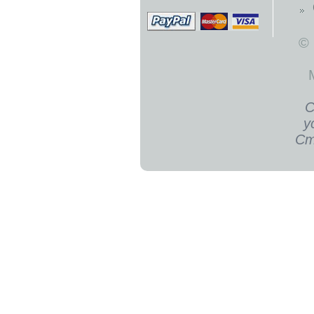
©
С
у
Ст