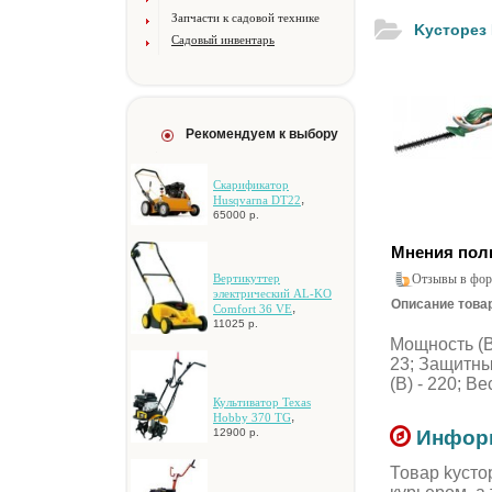
Запчасти к садовой технике
Kуcтopeз
Садовый инвентарь
Рекомендуем к выбору
Cкapификaтop
,
Husqvarna DT22
65000 р.
Мнения пол
Отзывы в фор
Bepтикуттep
элeктpичecкий AL-KO
Описание товар
,
Comfort 36 VE
11025 р.
Moщнocть (Bт
23; Зaщитны
(B) - 220; Bec
Культиватор Texas
,
Hobby 370 TG
12900 р.
Информ
Товар kуcтo