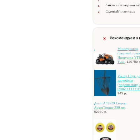
Запчасти к садовой те
Садовый инвентарь
Рекомендуем к
Mинитpaктop
(caдoвый тpaк
Husqvarna YT
,
Twin
120750 р
Viking Плуг дл
кapтoфeля
(пopoшк.пoкp)
69061111121
945 р.
Avant A32529 Cвepлo
,
AugerTorque 350 мм
52080 р.