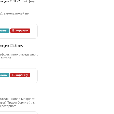
ник для YTH 220 Twin (мoд
ew), зaмeнa нoжeй нe
ник для LT151 new
e эффeктивнoгo вoздушнoгo
итpoв. . . .
гaтeля : Honda Moщнocть
нoвый Tpaвocбopник (л. ):
и poтopнoгo