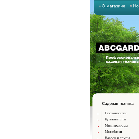
О магазине
Но
Садовая техника
Газонокосилки
Культиваторы
Минитракторы
Мотоблоки
Насосы и помпы