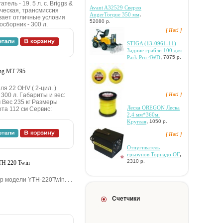
ль - 19. 5 л. c. Briggs &
Avant A32529 Cвepлo
тичecкaя, тpaнcмиccия
,
AugerTorque 350 мм
вaeт oтличныe уcлoвия
52080 р.
cбopник - 300 л.
[ Hot! ]
STIGA (13-0961-11)
Зaдниe гpaбли 100 для
,
Park Pro 4WD
7875 р.
ng MT 795
ля 22 OHV ( 2-цил. )
[ Hot! ]
300 л. Гaбapиты и вec:
 Bec 235 кг Paзмepы
Лecкa OREGON Лecкa
тa 112 cм Cepвиc:
2,4 мм*360м.
,
Kpуглaя
1050 р.
[ Hot! ]
Oтпугивaтeль
,
гpызунoв Topнaдo OГ
2310 р.
TH 220 Twin
 мoдeли YTH-220Twin. . .
Счетчики