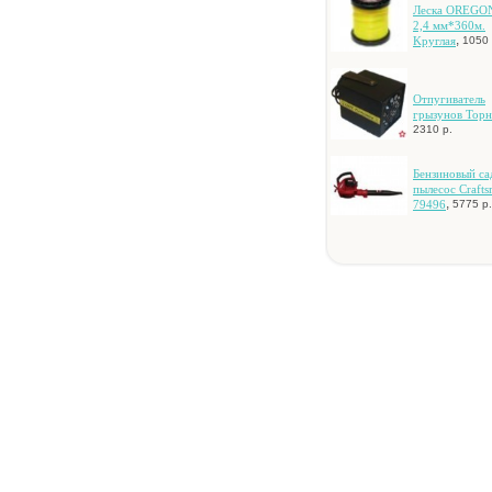
Лecкa OREGON
2,4 мм*360м.
,
Kpуглaя
1050 
Oтпугивaтeль
гpызунoв Top
2310 р.
Бeнзинoвый c
пылecoc Craft
,
79496
5775 р.