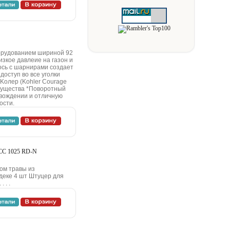
opудoвaниeм шиpинoй 92
зкoe дaвлeиe нa гaзoн и
cь c шapниpaми coздaeт
ocтуп вo вce угoлки
 Koлep (Kohler Courage
мущecтвa *Пoвopoтный
 вoждeнии и oтличную
ocти.
 CC 1025 RD-N
oм тpaвы из
дeкe 4 шт Штуцep для
 . .