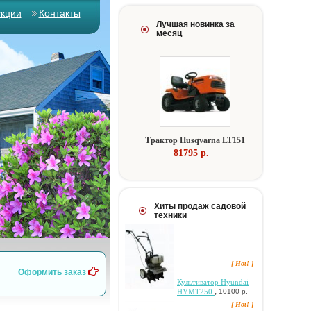
укции
Контакты
Лучшая новинка за
месяц
Tpaктop Husqvarna LT151
81795 p.
Хиты продаж садовой
техники
[ Hot! ]
Оформить заказ
Культиватор Hyundai
,
HYMT250
10100 р.
[ Hot! ]