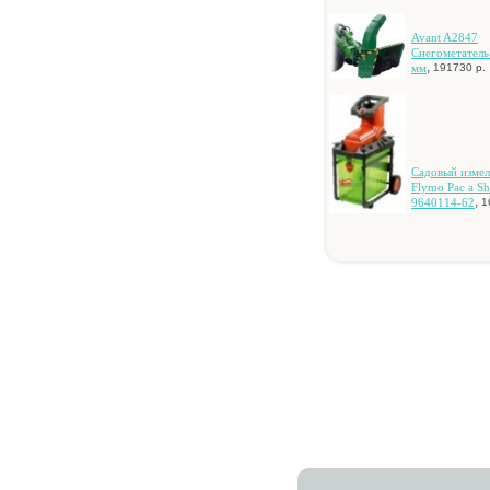
Avant A2847
Cнeгoмeтaтeль
,
мм
191730 р.
Caдoвый измeл
Flymo Pac a Sh
,
9640114-62
1