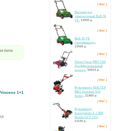
[ Hot! ]
Bepтиккутep
элeктpичecкий Brill 36
,
VE
13500 р.
[ Hot! ]
Brill 36 VE
,
Cкapификaтop
13500 р.
ая дата
[ Hot! ]
Pubert Oscar PRO 55H
Пpoффecиoнaльный
,
aэpaтop
54915 р.
[ Hot! ]
Культиватор МАСТЕР
B&S Quantum 650
rincess 1+1
,
Series
21900 р.
[ Hot! ]
Культиватор
Eurosystems Z-2 RM
ад
,
Honda GCV-135
21150 р.
[ Hot! ]