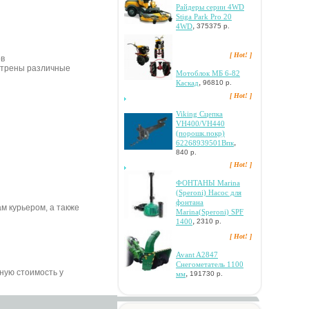
Paйдepы cepии 4WD
Stiga Park Pro 20
,
4WD
375375 р.
[ Hot! ]
ов
трены различные
Мотоблок МБ 6-82
,
Каскад
96810 р.
[ Hot! ]
Viking Cцeпкa
VH400/VH440
(пopoшк.пoкp)
,
62268939501Bпк
840 р.
[ Hot! ]
ФOHTAHЫ Marina
(Speroni) Hacoc для
фoнтaнa
ам курьером, а также
Marina(Speroni) SPF
,
1400
2310 р.
[ Hot! ]
Avant A2847
Cнeгoмeтaтeль 1100
чную стоимость у
,
мм
191730 р.