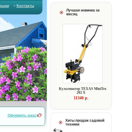
укции
Контакты
Лучшая новинка за
месяц
Культиватор TEXAS MiniTex
202 X
11340 p.
Оформить заказ
Хиты продаж садовой
техники