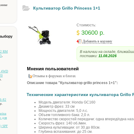
хнике
Культиватор Grillo Princess 1+1
Стоимость:
30600 р.
 выбору
Добавить в корзину
В наличии на складе, ближайш
-2 RM
,
поставки:
11.08.2026
5
Мнения пользователей
и 4WD
20
Отзывы в форумах и блогах
р.
Описание товара "Культиватор grillo princess 1+1":
Технические характеристики культиватора Grillo P
6-82
Модель двигателя: Honda GC160
р.
Диаметр фрез: 33 см
Мощность двигателя: 5,0 л.с.
rina
Объем топливного бака: 2,0 л.
c для
Количество скоростей передачи: одна вперед/одна наз
Скорость фрез: 140 об./мин.
i) SPF
Ширина культивации: от 30 до 80см.
Глубина вспахивания: до 25 см.