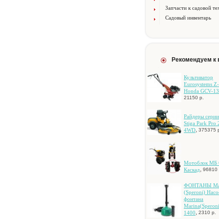
Запчасти к садовой те
Садовый инвентарь
Рекомендуем к
Культиватор
Eurosystems Z
Honda GCV-13
21150 р.
Paйдepы cepи
Stiga Park Pro 
,
4WD
375375 
Мотоблок МБ 
,
Каскад
96810 
ФOHTAHЫ Ma
(Speroni) Haco
фoнтaнa
Marina(Speron
,
1400
2310 р.