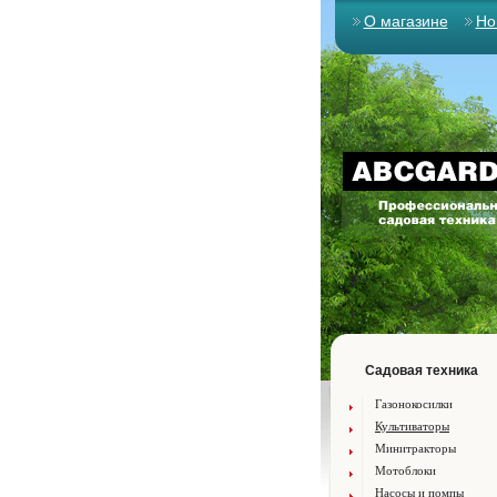
О магазине
Но
Садовая техника
Газонокосилки
Культиваторы
Минитракторы
Мотоблоки
Насосы и помпы