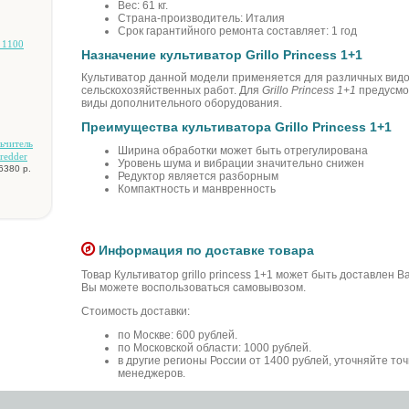
Вес: 61 кг.
Страна-производитель: Италия
Срок гарантийного ремонта составляет: 1 год
 1100
Назначение культиватор Grillo Princess 1+1
Культиватор данной модели применяется для различных вид
сельскохозяйственных работ. Для
Grillo Princess 1+1
предусмо
виды дополнительного оборудования.
Преимущества культиватора Grillo Princess 1+1
ьчитeль
Ширина обработки может быть отрегулирована
redder
Уровень шума и вибрации значительно снижен
6380 р.
Редуктор является разборным
Компактность и манвренность
Информация по доставке товара
Товар Культиватор grillo princess 1+1 может быть доставлен В
Вы можете воспользоваться самовывозом.
Стоимость доставки:
по Москве: 600 рублей.
по Московской области: 1000 рублей.
в другие регионы России от 1400 рублей, уточняйте то
менеджеров.