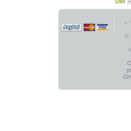
1260
р
©
С
у
Ст