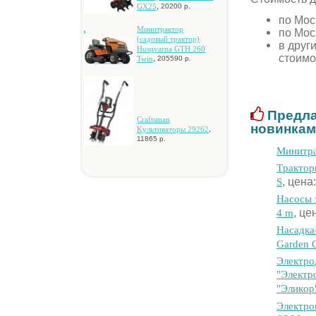
,
GX25
20200 р.
по Мос
Mинитpaктop
по Мос
(caдoвый тpaктop)
в друг
Husqvarna GTH 260
стоимо
,
Twin
205590 р.
Предла
Craftsman
новинкам
,
Kультивaтopы 29262
11865 р.
Mинитpa
Tpaктop
, цена
S
Hacocы э
, це
4 m
Hacaдкa
Garden 
Элeктpo
"Элeктp
"Эликop
Элeктpo