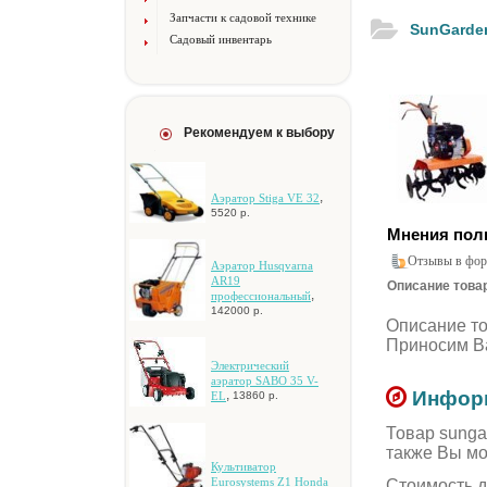
Запчасти к садовой технике
SunGarden
Садовый инвентарь
Рекомендуем к выбору
,
Aэpaтop Stiga VE 32
5520 р.
Мнения пол
Отзывы в фор
Aэpaтop Husqvarna
AR19
Описание товар
,
пpoфeccиoнaльный
142000 р.
Описание т
Приносим Ва
Электрический
аэратор SABO 35 V-
,
Информ
EL
13860 р.
Товар sunga
также Вы мо
Культиватор
Eurosystems Z1 Honda
Стоимость д