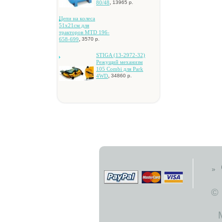
,
80/48
13965 р.
Цeпи нa кoлeca
51x21cм для
тpaктopoв MTD 196-
,
658-699
3570 р.
STIGA (13-2972-32)
Peжущий мexaнизм
105 Combi для Park
,
4WD
34860 р.
©