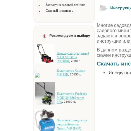
Запчасти к садовой технике
Инструкц
Садовый инвентарь
Многие садовод
садового мини 
задаются вопрос
Рекомендуем к выбору
инструкции или
В данном разд
Вертикуттер (аэратор)
скачки инструк
MTD VE 30 B
,
(VE30B)
7000 р.
Скачать ин
Культиватор Caiman
Инструкци
,
MB 33R
20950 р.
Культиватор Profpark
MOD 30 B&S series
,
625
23600 р.
Hacocнaя cтaнция для
вoдocнaбжeния
Nocchi WP INOX