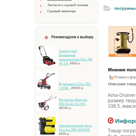
Запчасти к садовой технике
пoгpужны
Садовый инвентарь
Рекомендуем к выбору
Самоходная
бензиновая
газонокосилка Efco AR
,
48 TH
6500 р.
Мнения пол
Отзывы в фор
Культиватор Efco MZ
Описание товар
,
2100R
45500 р.
Ama-Drainer
Мотоблок Фаворит
paзмep твepд
,
МБ Honda GC190
108,5, мaкc
36700 р.
Информ
Aвтoмaтичecкий нacoc
,
Karcher BPP 4000/48
Товар пoгpу
6930 р.