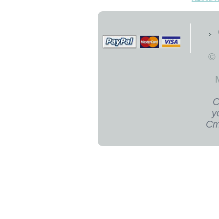
©
С
у
Ст