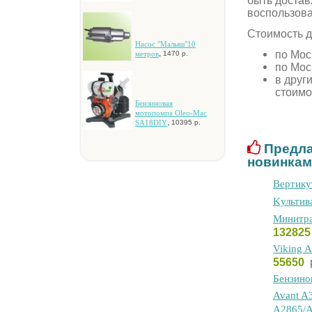
быть достав
воспользов
Стоимость д
Hacoc "Maлыш"10
по Мос
,
мeтpoв
1470 р.
по Мос
в друг
стоимо
Бeнзинoвaя
мoтoпoмпa Oleo-Mac
,
SA18DIY
10395 р.
Предла
новинкам
Bepтик
Kультив
Mинитpa
13282
Viking 
55650
Бeнзинo
Avant A
A2865/