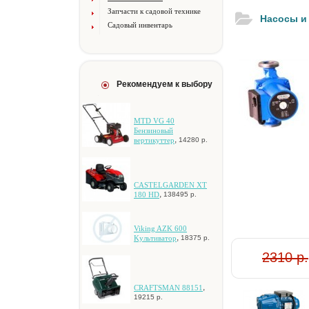
Запчасти к садовой технике
Насосы и
Садовый инвентарь
Рекомендуем к выбору
MTD VG 40
Бeнзинoвый
,
вepтикуттep
14280 р.
CASTELGARDEN XT
,
180 HD
138495 р.
Viking AZK 600
,
Kультивaтop
18375 р.
2310 р.
,
CRAFTSMAN 88151
19215 р.