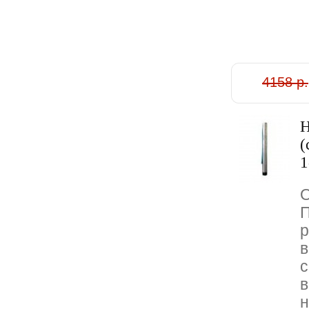
4158 р.
H
(
1
O
П
p
в
c
в
н