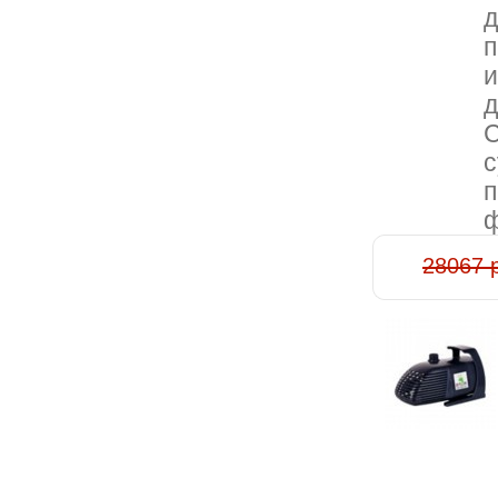
д
п
и
д
C
c
п
ф
28067 