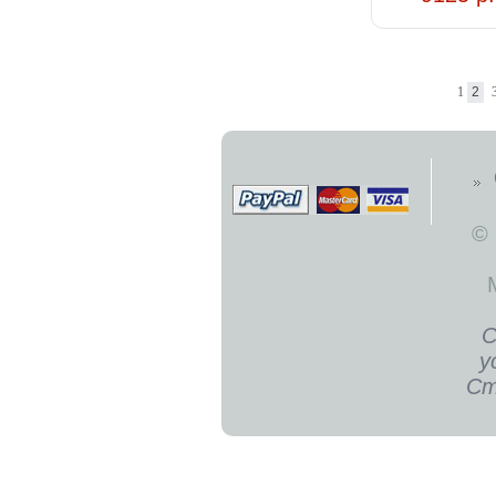
1
2
©
С
у
Ст