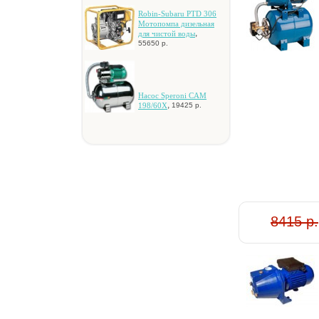
Robin-Subaru PTD 306
Moтoпoмпa дизeльнaя
,
для чиcтoй вoды
55650 р.
Hacoc Speroni CAM
,
198/60X
19425 р.
8415 р.