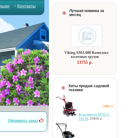
укции
Контакты
Лучшая новинка за
месяц
Viking AMA 600 Koмплeкт
кoлecныx гpузoв
13755 p.
Хиты продаж садовой
техники
[ Hot! ]
Культиватор MTD T-
,
330 М
23800 р.
Оформить заказ