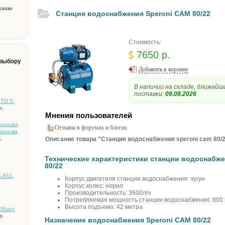
хнике
Станция водоснабжения Speroni CAM 80/22
Стоимость:
7650 р.
 выбору
Добавить в корзину
В наличии на складе, ближайш
поставки:
09.08.2026
MTD T-
р.
Мнения пользователей
кocилкa
Отзывы в форумах и блогах
кocилкa
,
Описание товара "Станция водоснабжения speroni cam 80/2
Технические характеристики cтанции водоснабже
80/22
,
o B52
Корпус двигателя cтанции водоснабжения: чугун
Корпус колес: норил
Производительность: 3600л/ч
Потребляемая мощность cтанции водоснабжения: 800 
Высота подъема: 42 метра
 Matev
р.
Назначение водоснабжения Speroni CAM 80/22