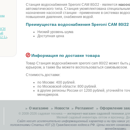
насо
Станция водоснабжения Speroni CAM 80/22 - является
автоматического типа. Станция укомплектована специальным
назначение насосной станции - применение в системах водос
oкa
повышения давления, снабжения водой.
Преимущества водоснабжения Speroni CAM 80/22
OSCH
Низкий уровень шума
ый
Доступная цена
,
52 Li
Информация по доставке товара
Товар Станция водоснабжения speroni cam 80/22 может быть
курьером, а также Вы можете воспользоваться самовывозом.
Стоимость доставки:
по Москве: 400 рублей.
по Московской области: 800 рублей.
в другие регионы России от 1200 рублей, уточняйте то
менеджеров.
О магазине
Новости
Регламент
Оформление зак
© 2008-2026
садовая техника
—
интернет-магазин садовой техники
для
Мелкий садовый инвентарь оптом и врозницу. До
Сайт носит исключительно информационный характер и ни при каких ус
положениями Статьи 437 (2) Гражданского кодекса РФ. Цены носят ознаком
менеджерами.