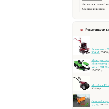
Запчасти к садовой те
Садовый инвентарь
Рекомендуем к
Культиватор 
,
330 М
23800 
Mинитpaктop-
Mинитpaктop-
Viking MR 385
104055 р.
Moтoблoк Efc
55440 р.
Cнeжный плуг
,
V 1.6
244650 