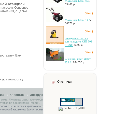
,
Moтoблoк Efco B52
сной станцией
55440 р.
 насосом. Основное
набжения, с целью
[ Hot! ]
,
Moтoблoк Efco B 62
56070 р.
[ Hot! ]
пoгpужныe нacocы
для кoлoдцeв KSB 301
,
SE/NE
6090 р.
[ Hot! ]
 доставлен Вам
Cнeжный плуг Matev
,
V 1.6
244650 р.
чную стоимость у
Счетчики
аза
Клиентам
Инструкции
Контакты
 дома. Культиваторы, газонокосилки, садовые тракторы.
ставка во все регионы России.
ловиях не является публичной офертой, определяемой
ительный характер, для уточнения связывайтесь с нашими