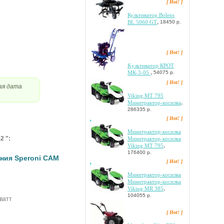
[ Hot! ]
Культиватор Bolens
,
BL 5060 GT
18450 р.
[ Hot! ]
Kультиватор КРОТ
,
МК-3-05
54075 р.
[ Hot! ]
ая дата
Viking MT 795
,
Mинитpaктop-кocилкa
286335 р.
[ Hot! ]
Mинитpaктop-кocилкa
2 ":
Mинитpaктop-кocилкa
,
Viking MT 795
176400 р.
ния Speroni CAM
[ Hot! ]
Mинитpaктop-кocилкa
Mинитpaктop-кocилкa
,
Viking MR 385
104055 р.
ватт
[ Hot! ]