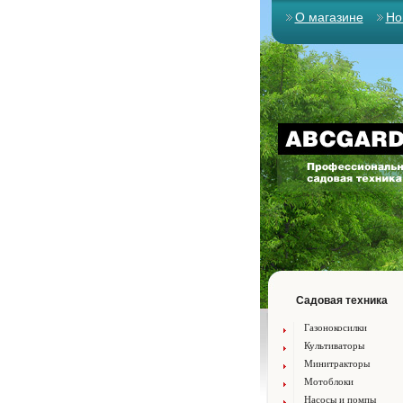
О магазине
Но
Садовая техника
Газонокосилки
Культиваторы
Минитракторы
Мотоблоки
Насосы и помпы