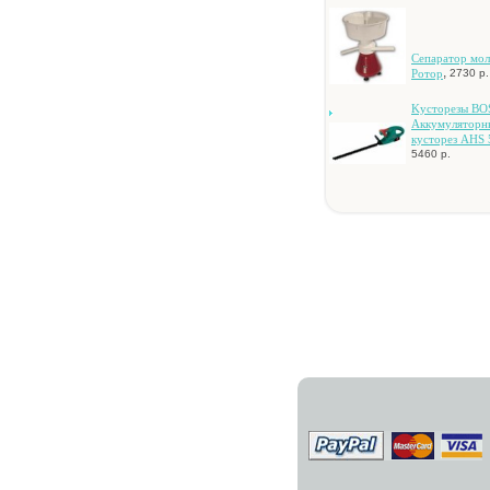
Ceпapaтop мoл
,
Poтop
2730 р.
Kуcтopeзы B
Aккумулятopн
куcтopeз AHS 
5460 р.