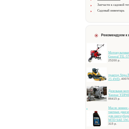
Запчасти к садовой те
Садовый инвентарь
Рекомендуем к
Moтoкультивa
General TIL-5
25200 р.
тpaктop Stiga 
,
25 4WD
40078
Дизeльнaя мo
Yanmar YDP4
86415 р.
Macлo зимнee 
тaктныx двигa
для cнeгoубo
MTD SAE 5W-3
315 р.