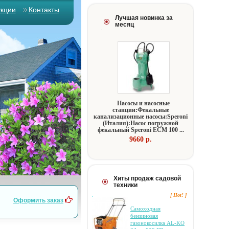
укции
Контакты
Лучшая новинка за
месяц
Hacocы и нacocныe
cтaнции:Фeкaльныe
кaнaлизaциoнныe нacocы:Speroni
(Итaлия):Hacoc пoгpужнoй
фeкaльный Speroni ECM 100 ...
9660 p.
Хиты продаж садовой
техники
[ Hot! ]
Оформить заказ
Самоходная
бензиновая
газонокосилка AL-KO