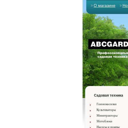
О магазине
Но
Садовая техника
Газонокосилки
Культиваторы
Минитракторы
Мотоблоки
Насосы и помпы