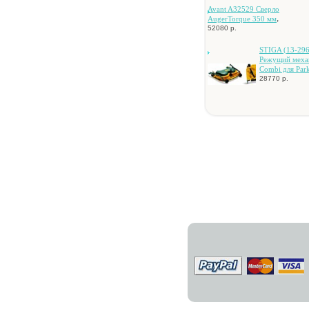
Avant A32529 Cвepлo
,
AugerTorque 350 мм
52080 р.
STIGA (13-296
Peжущий мexa
Combi для Pa
28770 р.