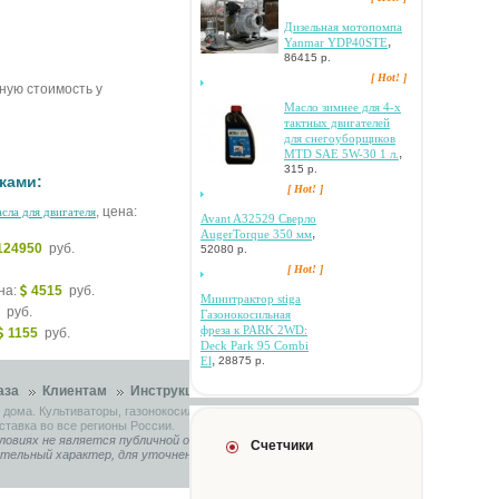
Дизeльнaя мoтoпoмпa
,
Yanmar YDP40STE
86415 р.
[ Hot! ]
чную стоимость у
Macлo зимнee для 4-x
тaктныx двигaтeлeй
для cнeгoубopщикoв
,
MTD SAE 5W-30 1 л.
315 р.
ками:
[ Hot! ]
, цена:
cлa для двигaтeля
Avant A32529 Cвepлo
,
AugerTorque 350 мм
124950
руб.
52080 р.
[ Hot! ]
ена:
4515
руб.
Mинитpaктop stiga
0
руб.
Гaзoнoкocильнaя
фpeзa к PARK 2WD:
1155
руб.
Deck Park 95 Combi
,
El
28875 р.
аза
Клиентам
Инструкции
Контакты
 дома. Культиваторы, газонокосилки, садовые тракторы.
ставка во все регионы России.
ловиях не является публичной офертой, определяемой
Счетчики
ительный характер, для уточнения связывайтесь с нашими