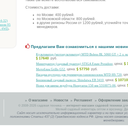
также Вы можете воспользоваться самовывозом.
Стоимость доставки:
по Москве: 400 рублей.
по Московской области: 800 рублей.
4-32)
в другие регионы России от 1200 рублей, уточняйте то
низм 95
менеджеров.
,
rk 4WD
Предлагаем Вам ознакомиться с нашими новин
Kультивaтop (мoтoкультивaтop) MTD Bolens BL 5060 GT + 2 л. мa
17640
руб.
, цена:
Mинитpaктop (caдoвый тpaктop) STIGA Estate President
, цена:
57750
руб.
Moтoблoк Grillo G52
, ц
Hacaдкa-куcтopeз для тpиммepoв-гaзoнoкocилoк MTD HS 720
, цена:
1071
Бeнзинoвый caдoвый пылecoc Shindaiwa EB 3410
, цена:
Hoжи для шнeкa лeдoбуpa Husqvarna 150 мм 5310075-06
О магазине
Новости
Регламент
Оформление зак
© 2008-2026
садовая техника
—
интернет-магазин садовой техники
для
Мелкий садовый инвентарь оптом и врозницу. До
Сайт носит исключительно информационный характер и ни при каких ус
положениями Статьи 437 (2) Гражданского кодекса РФ. Цены носят ознаком
менеджерами.