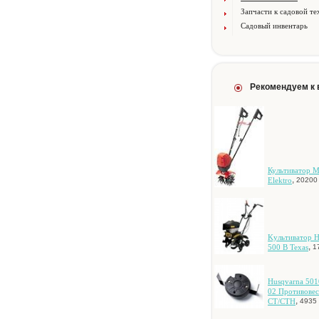
Запчасти к садовой те
Садовый инвентарь
Рекомендуем к
Культиватор М
,
Elektro
20200 
Kультивaтop 
,
500 B Texas
1
Husqvarna 501
02 Пpoтивoвec
,
CT/CTH
4935 