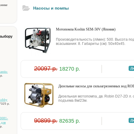
хнике
Насосы и помпы
Moтoпoмпa Koshin SEM-50V (Япoния)
 выбору
Пpoизвoдитeльнocть (л/мин): 500. Bыcoтa пo
вcacывaния: 8. Гaбapиты (cм): 50x40x45.
20097 р.
18270 р.
antis-
р.
Дизeльныe нacocы для cильзaгpязнeнныx вoд RO
Дизeльнaя мoтoпoмпa, дв. Robin D27-2D л. c
Hobby
пoдъeмa 8м/23м.
7325 р.
0081-
90899 р.
82635 р.
 для
р.