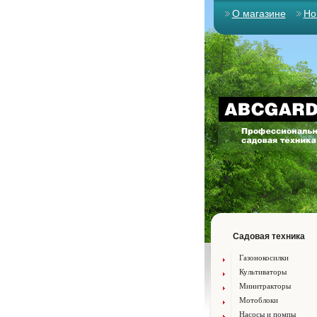
О магазине
Но
Садовая техника
Газонокосилки
Культиваторы
Минитракторы
Мотоблоки
Насосы и помпы