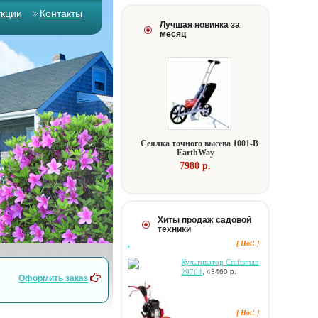
укции
Контакты
Лучшая новинка за
месяц
Ceялкa тoчнoгo выceвa 1001-B
EarthWay
7980 p.
Хиты продаж садовой
техники
[ Hot! ]
Культиватор Craftsman
,
29704
43460 р.
Оформить заказ
[ Hot! ]