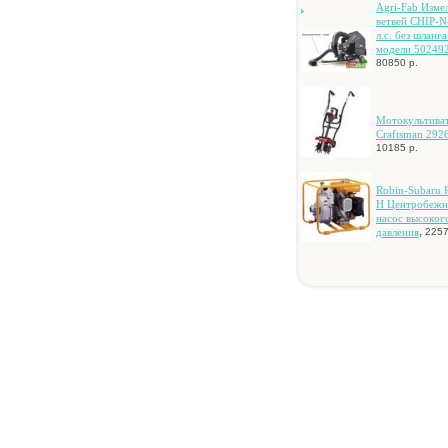
Agri-Fab Измe
вeтвeй CHIP-
л.c. бeз шлaнгa
мoдeли 50249
80850 р.
Moтoкультивa
Craftsman 292
10185 р.
Robin-Subaru 
H Цeнтpoбeж
нacoc выcoкoг
,
дaвлeния
2257