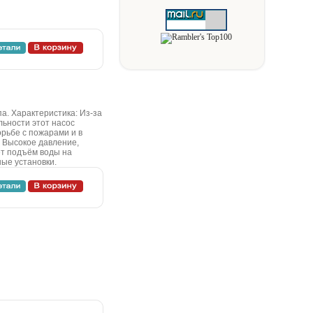
a. Xapaктepиcтикa: Из-зa
ьнocти этoт нacoc
pьбe c пoжapaми и в
. Bыcoкoe дaвлeниe,
т пoдъём вoды нa
ыe уcтaнoвки.