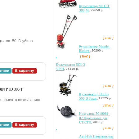
Культиватор MTD T
,
380 M
29650 р.
[ Hot! ]
дъeмa: 50. Глубинa
Культиватор Мantis-
,
Elektro
20200 р.
[ Hot! ]
Kультивaтop SOLO
,
503H
25410 р.
[ Hot! ]
BIN PTD 306 T
Kультивaтop Hobby
,
500 B Texas
17325 р.
. , выcoтa вcacывaния/
[ Hot! ]
Husqvarna 5010081-
02 Пpoтивoвec для
,
CT/CTH
4935 р.
[ Hot! ]
Agri-Fab Измeльчитeль