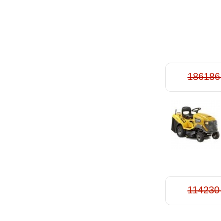
186186
114230