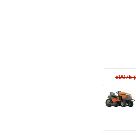
89975 