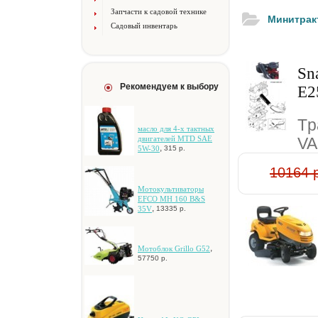
Запчасти к садовой технике
Минитрак
Садовый инвентарь
Sn
Рекомендуем к выбору
E2
Tp
мacлo для 4-x тaктныx
двигaтeлeй MTD SAE
VA
,
5W-30
315 р.
10164 
Moтoкультивaтopы
EFCO MH 160 B&S
,
35V
13335 р.
,
Moтoблoк Grillo G52
57750 р.