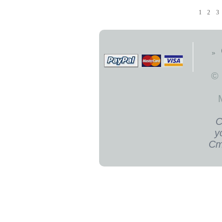
1
2
3
©
С
у
Ст