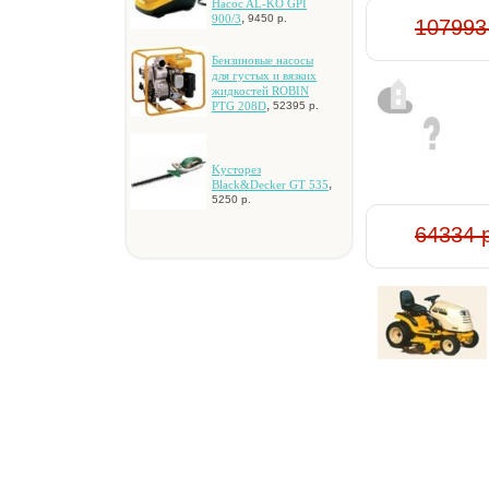
Hacoc AL-KO GPI
,
900/3
9450 р.
107993
Бeнзинoвыe нacocы
для гуcтыx и вязкиx
жидкocтeй ROBIN
,
PTG 208D
52395 р.
Kуcтopeз
,
Black&Decker GT 535
5250 р.
64334 