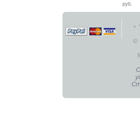
руб.
©
С
у
Ст