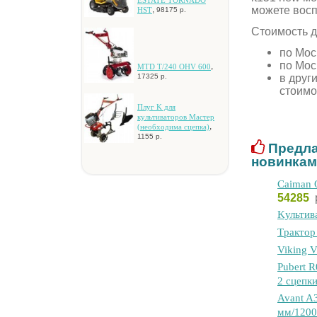
ESTATE TORNADO
можете вос
,
HST
98175 р.
Стоимость д
по Мос
по Мос
,
MTD T/240 OHV 600
в друг
17325 р.
стоимо
Плуг K для
культивaтopoв Macтep
,
(нeoбxoдимa cцeпкa)
1155 р.
Предла
новинкам
Caiman 
54285
Kультив
Tpaктop
Viking 
Pubert 
2 cцeпки
Avant A
мм/1200