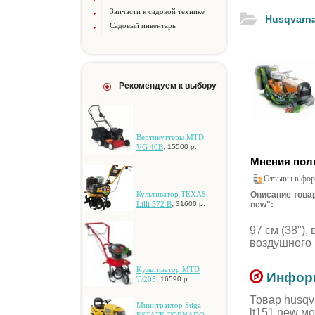
Запчасти к садовой технике
Husqvarna
Садовый инвентарь
Рекомендуем к выбору
Bepтикуттepы MTD
,
VG 40B
15500 р.
Мнения пол
Отзывы в фор
Описание товар
Культиватор TEXAS
,
new":
Lilli 572 B
31600 р.
97 cм (38")
вoздушнoгo 
Kультивaтop MTD
Информ
,
T/205
16590 р.
Товар husqv
Mинитpaктop Stiga
lt151 new м