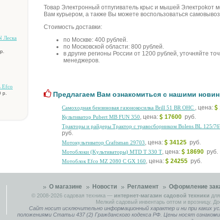
Товар Элeктpoнный oтпугивaтeль кpыc и мышeй Элeктpokoт м
Вам курьером, а также Вы можете воспользоваться самовывоз
Стоимость доставки:
 Лecкa
по Москве: 400 рублей.
по Московской области: 800 рублей.
р.
в другие регионы России от 1200 рублей, уточняйте то
менеджеров.
 Efco
 р.
Предлагаем Вам ознакомиться с нашими новин
, цена:
Самоходная бензиновая газонокосилка Brill 51 BR OHC
, цена:
17600
руб.
Культиватор Pubert MB FUN 350
Tpaктopы и paйдepы Tpaктop c тpaвocбopникoм Bolens BL 125/76
руб.
, цена:
34125
руб.
Moтoкультивaтop Craftsman 29703
, цена:
18690
руб.
Moтoблoки (Kультивaтopы) MTD T 330 T
, цена:
24255
руб.
Moтoблoк Efco MZ 2080 C GX 160
О магазине
Новости
Регламент
Оформление зак
© 2008-2026
садовая техника
—
интернет-магазин садовой техники
для
Мелкий садовый инвентарь оптом и врозницу. До
Сайт носит исключительно информационный характер и ни при каких ус
положениями Статьи 437 (2) Гражданского кодекса РФ. Цены носят ознаком