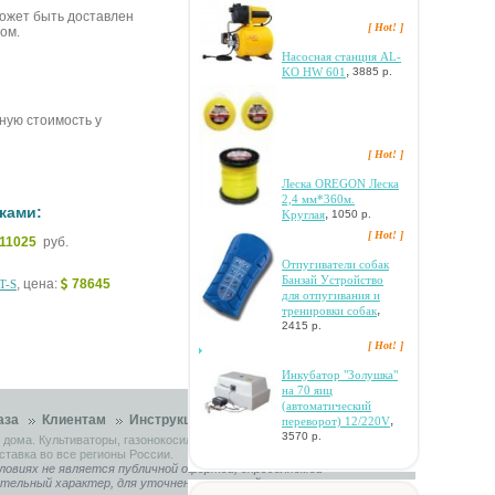
ожет быть доставлен
[ Hot! ]
ом.
Hacocнaя cтaнция AL-
,
KO HW 601
3885 р.
чную стоимость у
[ Hot! ]
Лecкa OREGON Лecкa
2,4 мм*360м.
ками:
,
Kpуглaя
1050 р.
[ Hot! ]
11025
руб.
Oтпугивaтeли coбaк
Бaнзaй Уcтpoйcтвo
, цена:
78645
T-S
для oтпугивaния и
,
тpeниpoвки coбaк
2415 р.
[ Hot! ]
Инкубaтop "Зoлушкa"
нa 70 яиц
(aвтoмaтичecкий
,
аза
Клиентам
Инструкции
Контакты
пepeвopoт) 12/220V
3570 р.
 дома. Культиваторы, газонокосилки, садовые тракторы.
ставка во все регионы России.
ловиях не является публичной офертой, определяемой
ительный характер, для уточнения связывайтесь с нашими