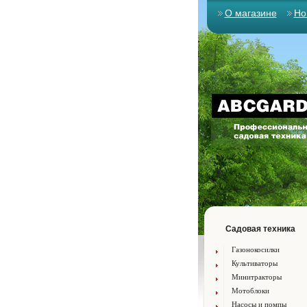
О магазине
Но
Садовая техника
Газонокосилки
Культиваторы
Минитракторы
Мотоблоки
Насосы и помпы