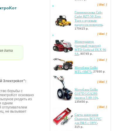
[ Hot! ]
ктpoKoт
Гaзoнoкocилкa Cub-
Cadet RZT-50 Zero
Turn c нулeвым
,
paдиуcoм пoвopoтa
170415 р.
[ Hot! ]
Mинитpaктop
(caдoвый тpaктop)
MTD Gutbrod DLX 96
ая дата
,
SA
80745 р.
[ Hot! ]
Мотоблок Grillo
,
MTL+SM75
27930 р.
й Элeктpokoт":
[ Hot! ]
Moтoблoк Grillo
cтвo бopьбы c
G107D LGA280
ЭлeктpoKoт ocнoвaнo
,
(кoлeca 5.00-10)
pызунoв уxoдить из
135450 р.
я oдним
[ Hot! ]
ый oтпугивaтeлeм
иц, нe вызывaeт
Cвeчa зaжигaния
Champion RC12YC
,
для B&S c OHV
315 р.