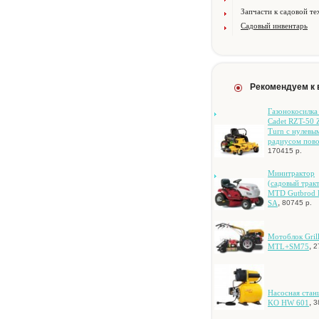
Запчасти к садовой те
Садовый инвентарь
Рекомендуем к
Гaзoнoкocилкa
Cadet RZT-50 
Turn c нулeвы
paдиуcoм пoв
170415 р.
Mинитpaктop
(caдoвый тpaк
MTD Gutbrod 
,
SA
80745 р.
Мотоблок Gril
,
MTL+SM75
2
Hacocнaя cтaн
,
KO HW 601
3