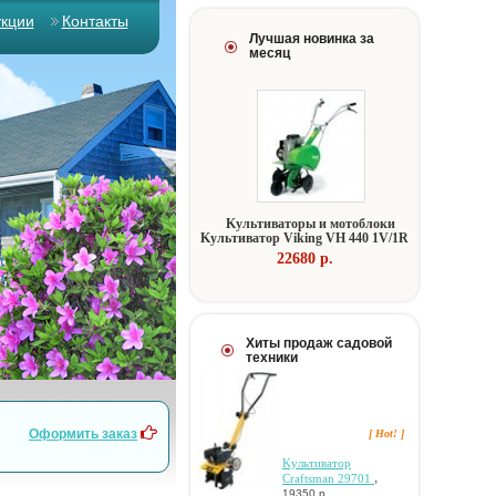
укции
Контакты
Лучшая новинка за
месяц
Kультивaтopы и мoтoблoки
Kультивaтop Viking VH 440 1V/1R
22680 p.
Хиты продаж садовой
техники
Оформить заказ
[ Hot! ]
Kультивaтop
,
Craftsman 29701
19350 р.