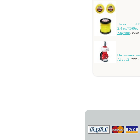
Лecкa OREGON
2,4 мм*360м.
,
Kpуглaя
1050 
Oпpыcкивaтeль
,
AT2062
22260