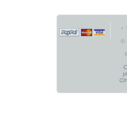
©
С
у
Ст