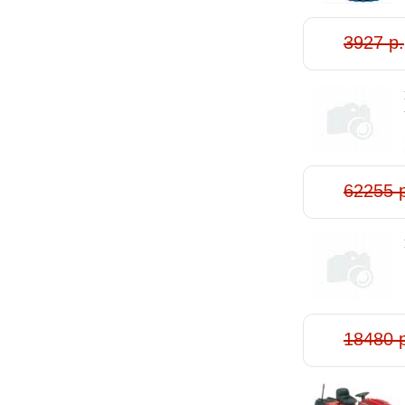
3927 р.
62255 
18480 