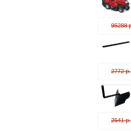
95288 
2772 р.
2541 р.