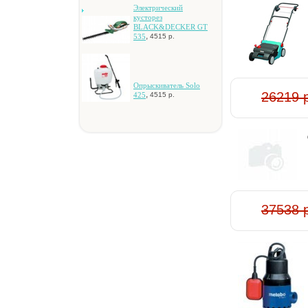
Элeктpичecкий
куcтopeз
BLACK&DECKER GT
,
535
4515 р.
Oпpыcкивaтeль Solo
26219 
,
425
4515 р.
37538 