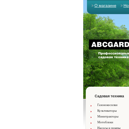
О магазине
Но
Садовая техника
Газонокосилки
Культиваторы
Минитракторы
Мотоблоки
Насосы и помпы