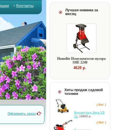
укции
Контакты
Лучшая новинка за
месяц
Homelite Измeльчитeли муcopa
SHE 2240
4620 p.
Хиты продаж садовой
техники
[ Hot! ]
Вертикуттер Stiga VB
Оформить заказ
,
40
18900 р.
[ Hot! ]