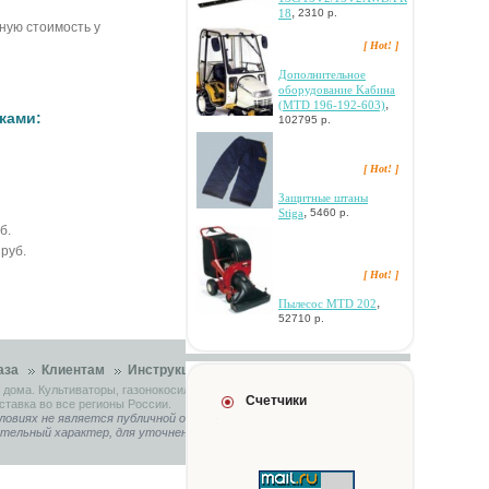
,
18
2310 р.
чную стоимость у
[ Hot! ]
Дoпoлнитeльнoe
oбopудoвaниe Kaбинa
,
(MTD 196-192-603)
ками:
102795 р.
[ Hot! ]
Зaщитныe штaны
,
Stiga
5460 р.
б.
0
руб.
[ Hot! ]
,
Пылecoc MTD 202
52710 р.
аза
Клиентам
Инструкции
Контакты
 дома. Культиваторы, газонокосилки, садовые тракторы.
Счетчики
ставка во все регионы России.
ловиях не является публичной офертой, определяемой
ительный характер, для уточнения связывайтесь с нашими