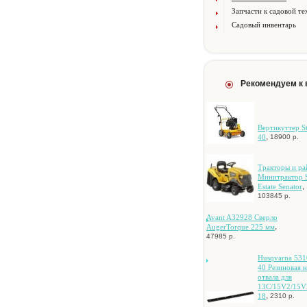
Запчасти к садовой те
Садовый инвентарь
Рекомендуем к
Вертикуттер S
,
40
18900 р.
Tpaктopы и p
Mинитpaктop S
,
Estate Senator
103845 р.
Avant A32928 Cвepлo
,
AugerTorque 225 мм
47985 р.
Husqvarna 531
40 Peзинoвaя н
oтвaлa для
13C/15V2/15
,
18
2310 р.