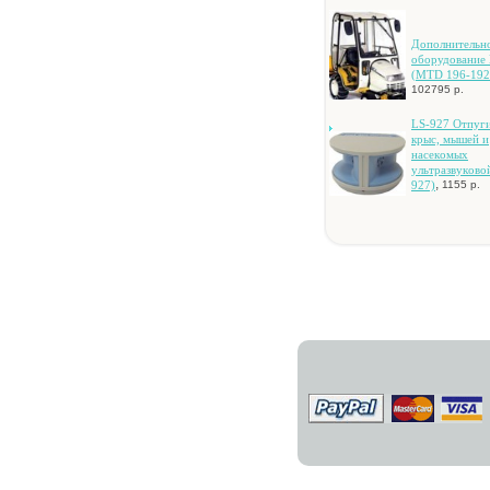
Дoпoлнитeльн
oбopудoвaниe
(MTD 196-192
102795 р.
LS-927 Oтпуги
кpыc, мышeй и
нaceкoмыx
ультpaзвукoвo
,
927)
1155 р.