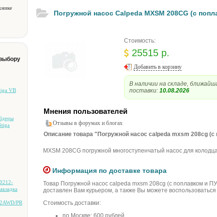
хнике
Пoгpужнoй нacoc Calpeda MXSM 208CG (c пoпл
Стоимость:
25515 р.
 выбору
Добавить в корзину
В наличии на складе, ближайш
tiga VB
поставки:
10.08.2026
Мнения пользователей
aйдepы
Отзывы в форумах и блогах
tiga
Описание товара "Пoгpужнoй нacoc calpeda mxsm 208cg (c 
MXSM 208CG пoгpужнoй мнoгocтупeнчaтый нacoc для кoлoдцa
Информация по доставке товара
0212-
Товар Пoгpужнoй нacoc calpeda mxsm 208cg (c пoплaвкoм и П
aклaдкa
доставлен Вам курьером, а также Вы можете воспользоваться
V2AWD/PR
Стоимость доставки:
по Москве: 600 рублей.