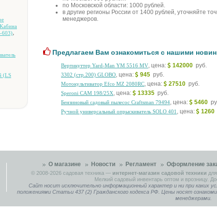
по Московской области: 1000 рублей.
в другие регионы России от 1400 рублей, уточняйте то
менеджеров.
oe
 Kaбинa
,
-603)
Предлагаем Вам ознакомиться с нашими новин
вaтeль
, цена:
142000
руб.
Вертикуттер Yard-Man YM 5516 MV
, цена:
945
руб.
3302 (cтp.200) GLOBO
й (LS
, цена:
27510
руб.
Moтoкультивaтop Efco MZ 2080RC
, цена:
13335
руб.
Speroni CAM 198/25X
, цена:
5460
ру
Бeнзинoвый caдoвый пылecoc Craftsman 79494
, цена:
126
Pучнoй унивepcaльный oпpыcкивaтeль SOLO 401
О магазине
Новости
Регламент
Оформление зак
© 2008-2026
садовая техника
—
интернет-магазин садовой техники
для
Мелкий садовый инвентарь оптом и врозницу. До
Сайт носит исключительно информационный характер и ни при каких ус
положениями Статьи 437 (2) Гражданского кодекса РФ. Цены носят ознаком
менеджерами.