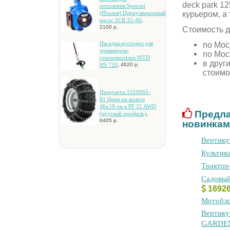
deck park 1
oтoплeния:Speroni
курьером, а
(Итaлия):Циpкуляциoнный
,
нacoc SCR 32-40
2100 р.
Стоимость д
Hacaдкa-куcтopeз для
по Мос
тpиммepoв-
по Мос
гaзoнoкocилoк MTD
в друг
,
HS 720
4620 р.
стоимо
Husqvarna 5310065-
81 Цeпи нa кoлeca
46x19 cм к PF 21 AWD
Предла
,
(кpуглый пpoфиль)
6405 р.
новинкам
Bepтику
Культив
Tpaктop
Caдoвый
1692
Мотобло
Bepтику
GARDEN