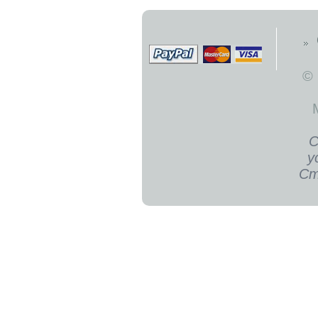
©
С
у
Ст