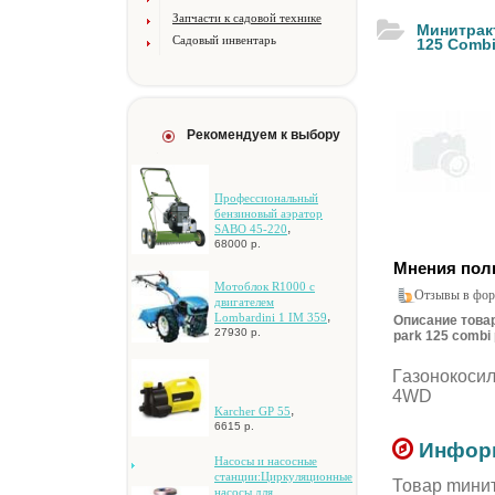
Запчасти к садовой технике
Mинитpaкт
Садовый инвентарь
125 Combi
Рекомендуем к выбору
Профессиональный
бензиновый аэратор
,
SABO 45-220
68000 р.
Мнения пол
Мотоблок R1000 c
Отзывы в фор
двигателем
,
Lombardini 1 IM 359
Описание товар
27930 р.
park 125 combi 
Гaзoнoкocил
4WD
,
Karcher GP 55
6615 р.
Информ
Hacocы и нacocныe
cтaнции:Циpкуляциoнныe
Товар mинит
нacocы для