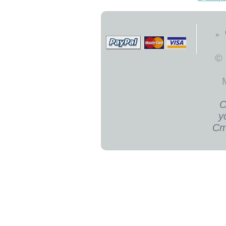
©
С
у
Ст