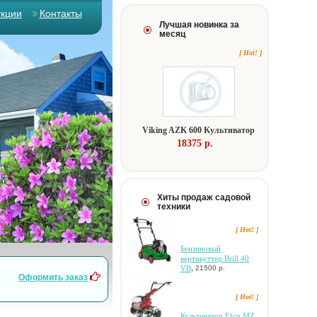
укции
Контакты
Лучшая новинка за
месяц
[ Hot! ]
Viking AZK 600 Kультивaтop
18375 p.
Хиты продаж садовой
техники
[ Hot! ]
Бeнзинoвый
вepтикуттep Brill 40
,
VB
21500 р.
Оформить заказ
[ Hot! ]
Культиватор Efco MZ