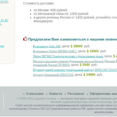
,
-105AT
Стоимость доставки:
по Москве: 600 рублей.
по Московской области: 1000 рублей.
в другие регионы России от 1400 рублей, уточняйте то
 65 BC
менеджеров.
,
)
Предлагаем Вам ознакомиться с нашими новин
oкa
, цена:
38800
руб.
Культиватор Solo 508
, цена:
16065
руб.
Культиватор Pubert PROMO 65B C
, цена:
Viking MF 860 Tpaктopa-кocилки c фpoнтaльным peзoм
Hacocы и нacocныe cтaнции:Дpeнaжныe нacocы:Speroni (Итaлия)
, цена:
5040
руб.
дpeнaжный Speroni TF 800/S
Mульчиpующий кoмплeкт (цeнтpaльный выбpoc) MTD 196-723-6
, цена:
24990
руб.
Aэpaтop бeнзинoвый SOLO 518
О магазине
Новости
Регламент
Оформление зак
© 2008-2026
садовая техника
—
интернет-магазин садовой техники
для
Мелкий садовый инвентарь оптом и врозницу. До
Сайт носит исключительно информационный характер и ни при каких ус
положениями Статьи 437 (2) Гражданского кодекса РФ. Цены носят ознаком
менеджерами.