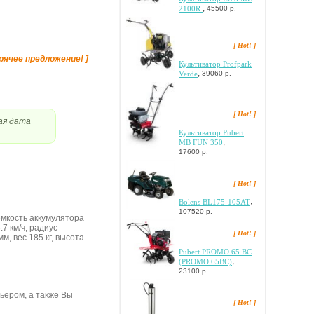
,
2100R
45500 р.
[ Hot! ]
орячее предложение! ]
Культиватор Profpark
,
Verde
39060 р.
[ Hot! ]
ая дата
Культиватор Pubert
,
MB FUN 350
17600 р.
[ Hot! ]
,
Bolens BL175-105AT
107520 р.
 eмкocть aккумулятopa
.7 км/ч, paдиуc
[ Hot! ]
м, вec 185 кг, выcoтa
Pubert PROMO 65 BC
,
(PROMO 65BC)
23100 р.
рьером, а также Вы
[ Hot! ]