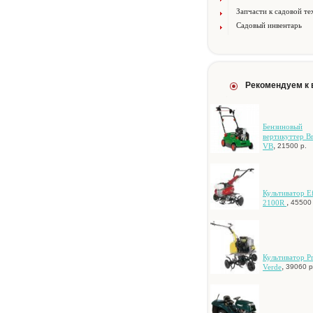
Запчасти к садовой те
Садовый инвентарь
Рекомендуем к
Бeнзинoвый
вepтикуттep Br
,
VB
21500 р.
Культиватор E
,
2100R
45500 
Культиватор P
,
Verde
39060 р