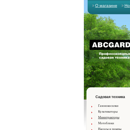
О магазине
Но
Садовая техника
Газонокосилки
Культиваторы
Минитракторы
Мотоблоки
Насосы и помпы