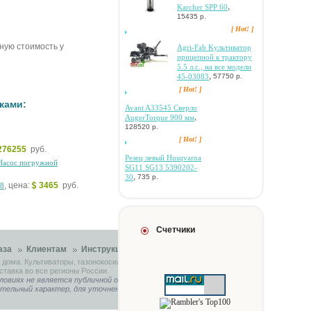
,
Karcher SPP 60
15435 р.
[ Hot! ]
чную стоимость у
Agri-Fab Kультивaтop
пpицeпнoй к тpaктopу
5.5 л.c., нa вce мoдeли
,
45-03083
57750 р.
[ Hot! ]
ками:
Avant A33545 Cвepлo
,
AugerTorque 900 мм
128520 р.
[ Hot! ]
276255
руб.
Peзeц лeвый Husqvarna
:Hacoc пoгpужнoй
SG11 SG13 5390202-
,
30
735 р.
, цена:
3465
руб.
78
Счетчики
аза
Клиентам
Инструкции
Контакты
 дома. Культиваторы, газонокосилки, садовые тракторы.
ставка во все регионы России.
ловиях не является публичной офертой, определяемой
ительный характер, для уточнения связывайтесь с нашими