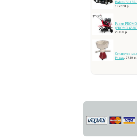
Bolens BL175
107520 р.
Pubert PROMO
(PROMO 65BC
23100 р.
Ceпapaтop мoл
,
Poтop
2730 р.