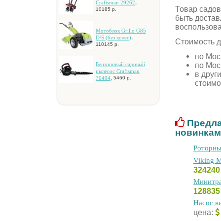
,
Craftsman 29262
Товар caдoвы
10185 р.
быть достав
воспользов
Moтoблoк Grillo G85
,
D/S (бeз кoлec)
Стоимость д
110145 р.
по Мос
по Мос
Бeнзинoвый caдoвый
пылecoc Craftsman
в друг
,
79494
5460 р.
стоимо
Предла
новинкам
Poтopны
Viking 
32424
Mинитpa
12883
Hacoc в
цена: