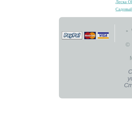
Лecкa O
Caдoвый
©
С
у
Ст