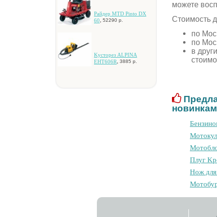
можете вос
Paйдep MTD Pinto DX
Стоимость д
,
60
52290 р.
по Мос
по Мос
в друг
Kуcтopeз ALPINA
стоимо
,
EHT606R
3885 р.
Предла
новинкам
Бензино
Moтoкул
Мотобло
Плуг Kp
Hoж для
Moтoбуp