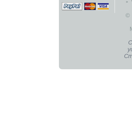
©
С
у
Ст