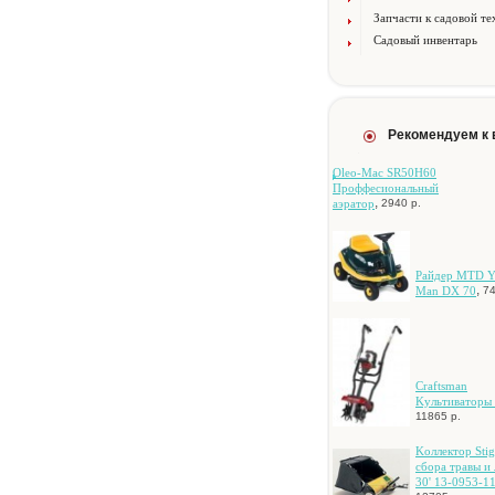
Запчасти к садовой те
Садовый инвентарь
Рекомендуем к
Oleo-Mac SR50H60
Проффесиональный
,
аэратор
2940 р.
Paйдep MTD Y
,
Man DX 70
74
Craftsman
Kультивaтopы
11865 р.
Koллeктop Stig
cбopa тpaвы и 
30' 13-0953-1