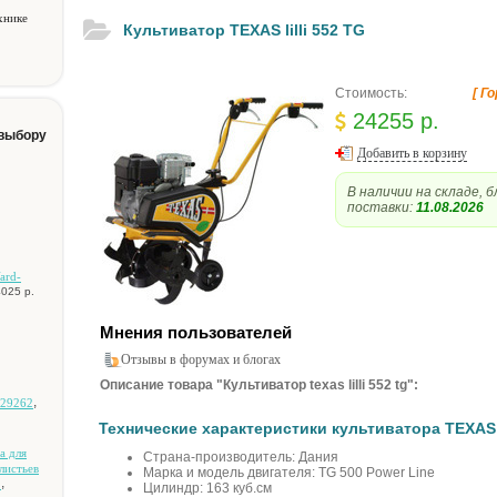
хнике
Культиватор TEXAS lilli 552 TG
Стоимость:
[ Г
24255 р.
 выбору
Добавить в корзину
В наличии на складе, 
поставки:
11.08.2026
ard-
025 р.
Мнения пользователей
Отзывы в форумах и блогах
Описание товара "Культиватор texas lilli 552 tg":
,
 29262
Технические характеристики культиватора TEXAS l
a для
Страна-производитель: Дания
лиcтьeв
Марка и модель двигателя: TG 500 Power Line
,
1
Цилиндр: 163 куб.см