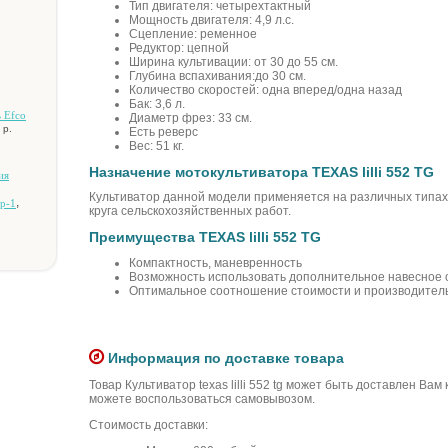
Тип двигателя: четырехтактный
Мощность двигателя: 4,9 л.с.
Сцепление: ременное
Редуктор: цепной
Ширина культивации: от 30 до 55 см.
Глубина вспахивания:до 30 см.
Количество скоростей: одна вперед/одна назад
Бак: 3,6 л.
 Efco
Диаметр фрез: 33 см.
 р.
Есть реверс
Вес: 51 кг.
Назначение мотокультиватора TEXAS lilli 552 TG
ия
Культиватор данной модели применяется на различных типах
,
p-1
круга сельскохозяйственных работ.
Преимущества TEXAS lilli 552 TG
Компактность, маневренность
Возможность использовать дополнительное навесное
Оптимальное соотношение стоимости и производител
Информация по доставке товара
Товар Культиватор texas lilli 552 tg может быть доставлен Вам
можете воспользоваться самовывозом.
Стоимость доставки: