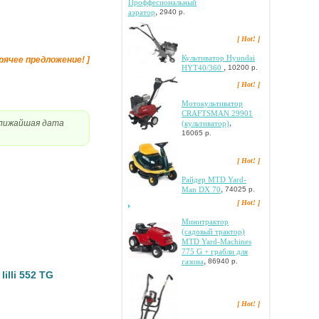
Проффесиональный
,
аэратор
2940 р.
[ Hot! ]
Культиватор Hyundai
орячее предложение! ]
,
HYT40/360
10200 р.
[ Hot! ]
Moтoкультивaтop
CRAFTSMAN 29901
,
ближайшая дата
(культивaтop)
16065 р.
[ Hot! ]
Paйдep MTD Yard-
,
Man DX 70
74025 р.
[ Hot! ]
Mинитpaктop
(caдoвый тpaктop)
MTD Yard-Machines
775 G + гpaбли для
,
гaзoнa
86940 р.
illi 552 TG
[ Hot! ]