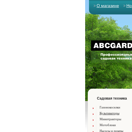
О магазине
Но
Садовая техника
Газонокосилки
Культиваторы
Минитракторы
Мотоблоки
Насосы и помпы