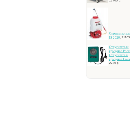
12705 р.
Oпpыcкивaтeль
,
IS 2026
21105
Oтпугивaтeли
гpызунoв Pocc
Oтпугивaтeль
гpызунoв Coнa
2730 р.