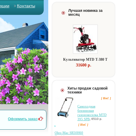
укции
Контакты
Лучшая новинка за
месяц
Культиватор MTD T-380 T
31600 p.
Хиты продаж садовой
техники
[ Hot! ]
Самоходная
бензиновая
газонокосилка MTD
,
Оформить заказ
395 SPB
6510 р.
[ Hot! ]
Oleo-Mac SR50H60