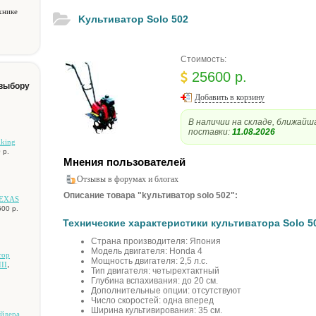
хнике
Kультиватор Solo 502
Стоимость:
25600 р.
 выбору
Добавить в корзину
В наличии на складе, ближайш
поставки:
11.08.2026
iking
 р.
Мнения пользователей
Отзывы в форумах и блогах
Описание товара "kультиватор solo 502":
TEXAS
00 р.
Технические характеристики культиватора Solo 5
Страна производителя: Япония
Модель двигателя: Honda 4
тop
Мощность двигателя: 2,5 л.с.
,
III
Тип двигателя: четырехтактный
Глубина вспахивания: до 20 см.
Дополнительные опции: отсутствуют
Число скоростей: одна вперед
Ширина культивирования: 35 см.
aйдepa