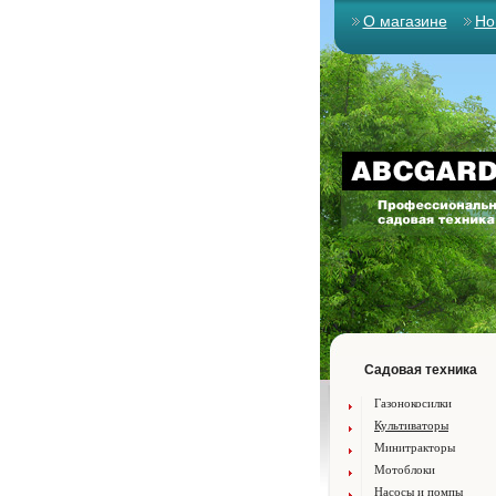
О магазине
Но
Садовая техника
Газонокосилки
Культиваторы
Минитракторы
Мотоблоки
Насосы и помпы