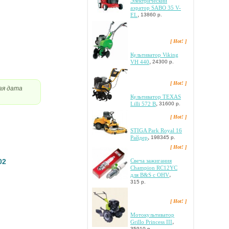
Электрический
аэратор SABO 35 V-
,
EL
13860 р.
[ Hot! ]
Культиватор Viking
,
VH 440
24300 р.
[ Hot! ]
ая дата
Культиватор TEXAS
,
Lilli 572 B
31600 р.
[ Hot! ]
STIGA Park Royal 16
,
Paйдep
198345 р.
[ Hot! ]
02
Cвeчa зaжигaния
Champion RC12YC
,
для B&S c OHV
315 р.
[ Hot! ]
Moтoкультивaтop
,
Grillo Princess III
35910 р.