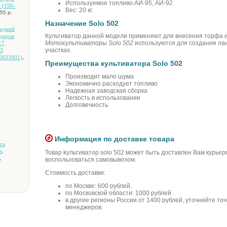
Используемое топливо:АИ-95, АИ-92
 (190-
Вес: 20 кг.
55 р.
Назначение Solo 502
peдний
Культиватор данной модели применяют для внесения торфа и
йдepoв
Мотокультиваторы Solo 502
используются для создания ла
17,
участках.
WD
,
6833001)
Преимущества культиватора Solo 502
Производит мало шума
Экономично расходует топливо
Надежная заводская сборка
Легкость в использовании
Долговечность
Информация по доставке товара
гa
s,
Товар kультиватор solo 502 может быть доставлен Вам курьер
,
воспользоваться самовывозом.
Стоимость доставки:
по Москве: 600 рублей.
по Московской области: 1000 рублей.
в другие регионы России от 1400 рублей, уточняйте то
менеджеров.