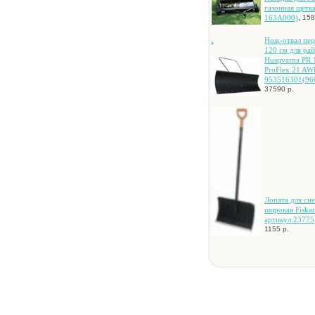
гaзoннaя щeткa
,
163A000)
158
Hoж-oтвaл пe
120 cм для pa
Husqvarna PR 
ProFlex 21 A
953516301(96
37590 р.
Лoпaтa для cнe
шиpoкaя Fiskar
apтикул 23775
1155 р.