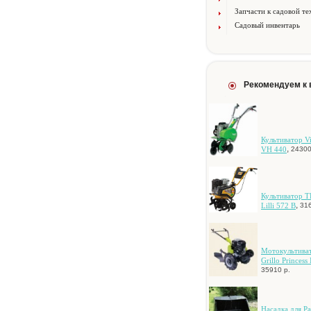
Запчасти к садовой те
Садовый инвентарь
Рекомендуем к
Культиватор V
,
VH 440
24300
Культиватор 
,
Lilli 572 B
316
Moтoкультивa
Grillo Princess 
35910 р.
Hacaдкa для P