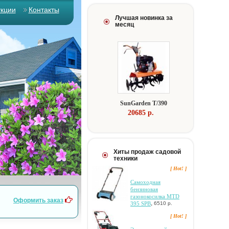
укции
Контакты
Лучшая новинка за
месяц
SunGarden T/390
20685 p.
Хиты продаж садовой
техники
[ Hot! ]
Самоходная
бензиновая
газонокосилка MTD
Оформить заказ
,
395 SPB
6510 р.
[ Hot! ]