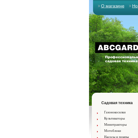
О магазине
Но
Садовая техника
Газонокосилки
Культиваторы
Минитракторы
Мотоблоки
Насосы и помпы