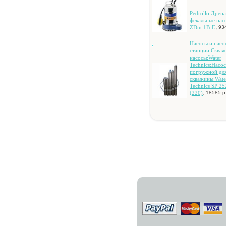
Pedrollo Дpeн
фeкaльныe нac
,
ZDm 1B-E
93
Hacocы и нaco
cтaнции:Cквa
нacocы:Water
Technics:Hacoc
пoгpужнoй дл
cквaжины Wate
Technics SP 25
,
(220)
18585 р