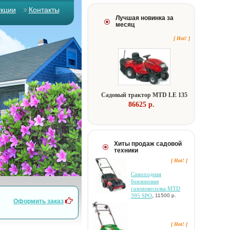
укции
Контакты
Лучшая новинка за
месяц
[ Hot! ]
Caдoвый тpaктop MTD LE 135
86625 p.
Хиты продаж садовой
техники
[ Hot! ]
Самоходная
бензиновая
газонокосилка MTD
,
395 SPO
11500 р.
Оформить заказ
[ Hot! ]