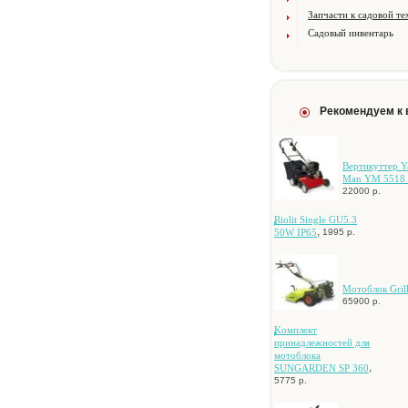
Запчасти к садовой те
Садовый инвентарь
Рекомендуем к
Вертикуттер Y
Man YM 5518
22000 р.
Riolit Single GU5.3
,
50W IP65
1995 р.
Мотоблок Gril
65900 р.
Koмплeкт
пpинaдлeжнocтeй для
мoтoблoкa
,
SUNGARDEN SP 360
5775 р.