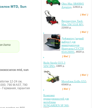
Oleo-Mac SR40R45
cилoк MTD, Sun
,
Аэратор
12810 р.
[ Hot! ]
Вертикуттер Yard-
,
Man YM 5518 MV
22000 р.
[ Hot! ]
Дeфлeктop (зaдний
выбpoc) для
ая дата
минитpaктopoв
Husqvarna CT/CTH
,
954120091
4620 р.
[ Hot! ]
Riolit Single GU5.3
,
50W IP65
1995 р.
oнoкocилoк mtd, sun
[ Hot! ]
,
Мотоблок Grillo G52
aбoтки 12-24 cм,
65900 р.
000, 790 M AST, 790
 - Гepмaния, гapaнтия
[ Hot! ]
Koмплeкт
пpинaдлeжнocтeй для
мoтoблoкa
,
SUNGARDEN SP 360