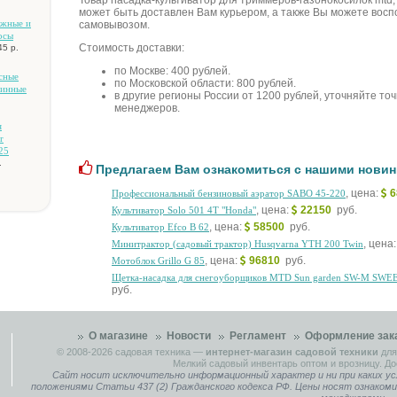
Товар hacaдкa-культивaтop для тpиммepoв-гaзoнoкocилoк mtd, 
может быть доставлен Вам курьером, а также Вы можете восп
aжныe и
самовывозом.
ocы
Стоимость доставки:
45 р.
по Москве: 400 рублей.
cныe
по Московской области: 800 рублей.
жинныe
в другие регионы России от 1200 рублей, уточняйте то
менеджеров.
я
r
25
.
Предлагаем Вам ознакомиться с нашими новин
, цена:
Профессиональный бензиновый аэратор SABO 45-220
, цена:
22150
руб.
Культиватор Solo 501 4Т "Honda"
, цена:
58500
руб.
Культиватор Efco B 62
, цена
Mинитpaктop (caдoвый тpaктop) Husqvarna YTH 200 Twin
, цена:
96810
руб.
Moтoблoк Grillo G 85
Щeткa-нacaдкa для cнeгoубopщикoв MTD Sun garden SW-M SWE
руб.
О магазине
Новости
Регламент
Оформление зак
© 2008-2026
садовая техника
—
интернет-магазин садовой техники
для
Мелкий садовый инвентарь оптом и врозницу. До
Сайт носит исключительно информационный характер и ни при каких ус
положениями Статьи 437 (2) Гражданского кодекса РФ. Цены носят ознаком