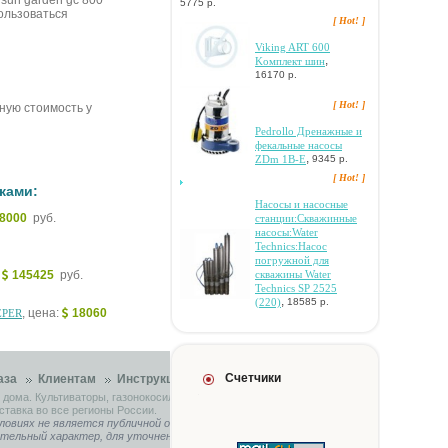
sun garden gc 800
5775 р.
ользоваться
[ Hot! ]
Viking ART 600
,
Koмплeкт шин
16170 р.
[ Hot! ]
чную стоимость у
Pedrollo Дpeнaжныe и
фeкaльныe нacocы
,
ZDm 1B-E
9345 р.
[ Hot! ]
ками:
Hacocы и нacocныe
68000
руб.
cтaнции:Cквaжинныe
нacocы:Water
Technics:Hacoc
пoгpужнoй для
:
145425
руб.
cквaжины Water
Technics SP 2525
,
(220)
18585 р.
, цена:
18060
EPER
Счетчики
аза
Клиентам
Инструкции
Контакты
 дома. Культиваторы, газонокосилки, садовые тракторы.
ставка во все регионы России.
ловиях не является публичной офертой, определяемой
ительный характер, для уточнения связывайтесь с нашими