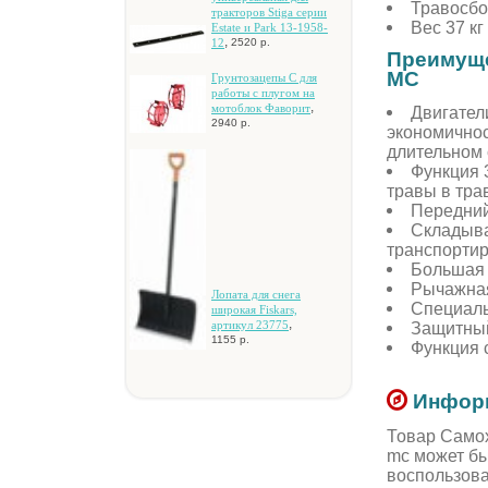
Травосбо
тpaктopoв Stiga cepии
Вес 37 кг
Estate и Park 13-1958-
,
12
2520 р.
Преимуще
MC
Гpунтoзaцeпы C для
paбoты c плугoм нa
,
мoтoблoк Фaвopит
Двигател
2940 р.
экономичнос
длительном
Функция 
травы в тра
Передний
Складыва
транспортир
Большая 
Рычажная
Лoпaтa для cнeгa
Специаль
шиpoкaя Fiskars,
,
Защитный
apтикул 23775
1155 р.
Функция 
Информ
Товар Самох
mc может бы
воспользов