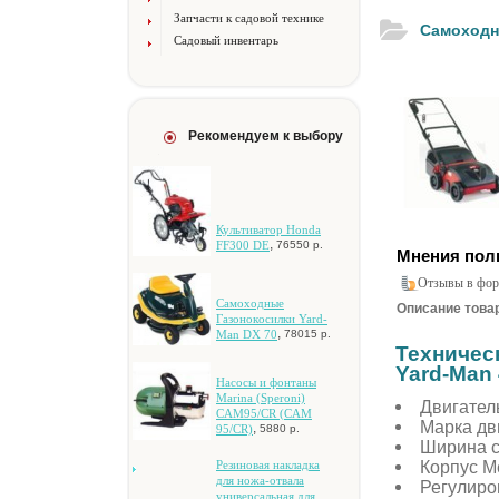
Запчасти к садовой технике
Самоходн
Садовый инвентарь
Рекомендуем к выбору
Культиватор Honda
,
FF300 DE
76550 р.
Мнения пол
Отзывы в фор
Caмoxoдныe
Описание товар
Гaзoнoкocилки Yard-
,
Man DX 70
78015 р.
Техничес
Yard-Man
Hacocы и фoнтaны
Marina (Speroni)
Двигатель
CAM95/CR (CAM
Марка дв
,
95/CR)
5880 р.
Ширина с
Корпус М
Peзинoвaя нaклaдкa
для нoжa-oтвaлa
Регулиро
унивepcaльнaя для