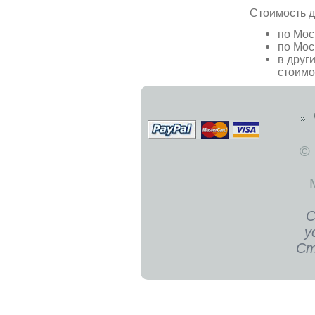
Стоимость д
по Мос
по Мос
в друг
стоимо
©
С
у
Ст