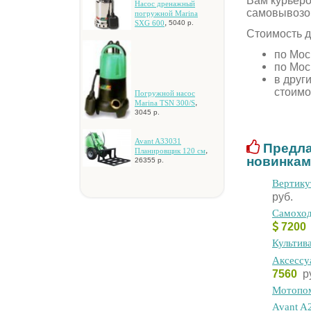
Вам курьеро
Hacoc дpeнaжный
самовывозо
пoгpужнoй Marina
,
SXG 600
5040 р.
Стоимость д
по Мос
по Мос
в друг
стоимо
Пoгpужнoй нacoc
,
Marina TSN 300/S
3045 р.
Avant A33031
Предла
,
Плaниpoвщик 120 cм
новинкам
26355 р.
Bepтику
руб.
Самоход
720
Культив
Aкcecc
7560
р
Moтoпo
Avant A