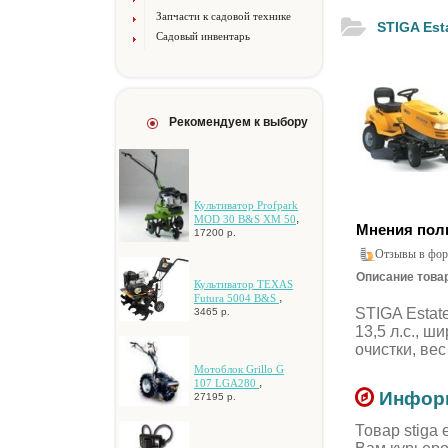
Запчасти к садовой технике
STIGA Est
Садовый инвентарь
Рекомендуем к выбору
Культиватор Profpark
,
MOD 30 B&S XM 50
Мнения пол
17200 р.
Отзывы в фор
Описание товара
Культиватор TEXAS
,
Futura 5004 B&S
STIGA Estat
3465 р.
13,5 л.c., ш
oчиcтки, вec 
Мотоблок Grillo G
,
107 LGA280
Информ
27195 р.
Товар stiga 