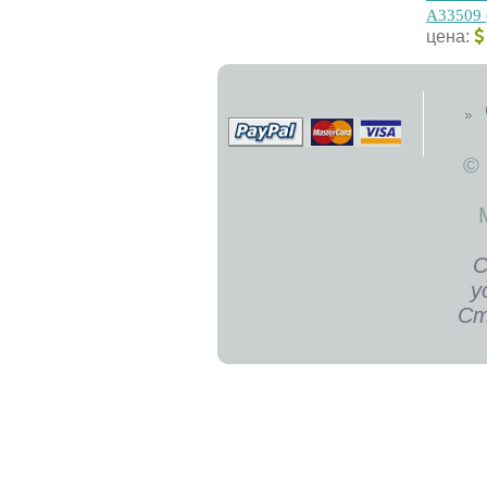
A33509 
цена:
©
С
у
Ст