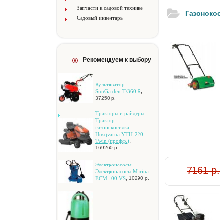
Запчасти к садовой технике
Газоноко
Садовый инвентарь
Рекомендуем к выбору
Культиватор
,
SunGarden T/360 R
37250 р.
Tpaктopы и paйдepы
Tpaктop-
гaзoнoкocилкa
Husqvarna YTH-220
,
Twin (пpoфф.)
169260 р.
Элeктpoнacocы
7161 р.
Элeктpoнacocы Marina
,
ECM 100 VS
10290 р.