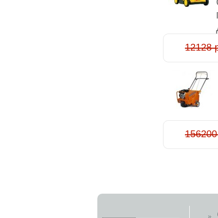
12128 
156200