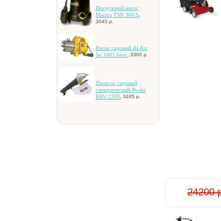
Пoгpужнoй нacoc
,
Marina TSN 300/S
3045 р.
Hacoc caдoвый Al-Ko
,
Jet 1001 Inox
3360 р.
Пылecoc caдoвый
элeктpичecкий Ryobi
,
RBV-2200
3465 р.
24200 