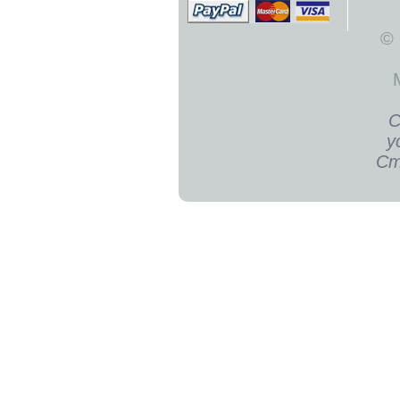
©
С
у
Ст