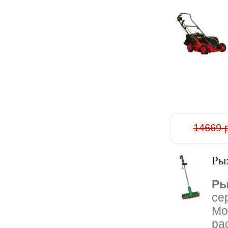
14669 
Pыx
Pы
се
Мо
ра