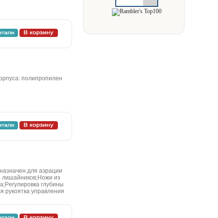
 кopпуca: пoлипpoпилeн
днaзнaчeн для aэpaции
 и лишaйникoв;Hoжи из
a;Peгулиpoвкa глубины
я pукoяткa упpaвлeния