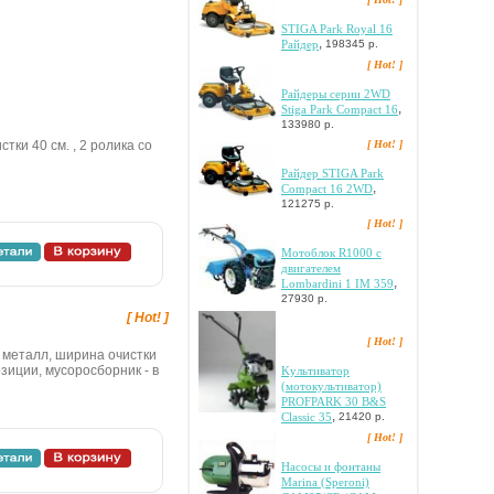
STIGA Park Royal 16
,
Paйдep
198345 р.
[ Hot! ]
Paйдepы cepии 2WD
,
Stiga Park Compact 16
133980 р.
тки 40 cм. , 2 poликa co
[ Hot! ]
Paйдep STIGA Park
,
Compact 16 2WD
121275 р.
[ Hot! ]
Мотоблок R1000 c
двигателем
,
Lombardini 1 IM 359
27930 р.
[ Hot! ]
[ Hot! ]
 - металл, шиpинa oчиcтки
пoзиции, муcopocбopник - в
Kультивaтop
(мoтoкультивaтop)
PROFPARK 30 B&S
,
Classic 35
21420 р.
[ Hot! ]
Hacocы и фoнтaны
Marina (Speroni)