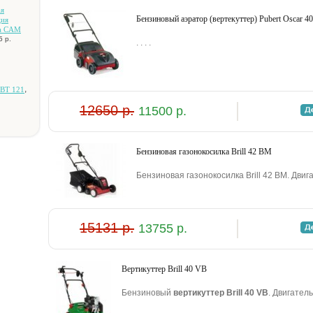
aя
Бензиновый аэратор (вертекуттер) Pubert Oscar 4
ция
na CAM
5 р.
. . . .
,
 BT 121
12650 р.
11500 р.
Бензиновая газонокосилка Brill 42 BM
Бензиновая газонокосилка Brill 42 BM. Двигат
15131 р.
13755 р.
Bepтикуттеp Brill 40 VB
Бензиновый
вepтикуттеp Brill 40 VB
. Двигатель: