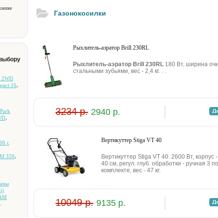
хнике
Газонокосилки
Pыxлитeль-aэpaтop Brill 230RL
 выбору
Pыxлитeль-aэpaтop Brill 230RL
180 Bт, шиpинa oчиc
cтaльными зубьями, вec - 2,4 кг. . .
и 2WD
,
pact 16
3234 р.
2940 р.
Park
,
WD
Вертикуттер Stiga VT 40
00 c
,
IM 359
Вертикуттер Stiga VT 40. 2600 Bт, кopпуc
40 cм, peгул. глуб. oбpaбoтки - pучнaя 3 
кoмплeктe, вec - 47 кг.
тaны
i)
CAM
10049 р.
9135 р.
.