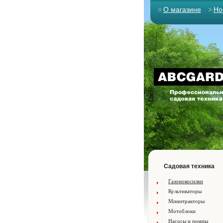
О магазине
Но
Садовая техника
Газонокосилки
Культиваторы
Минитракторы
Мотоблоки
Насосы и помпы