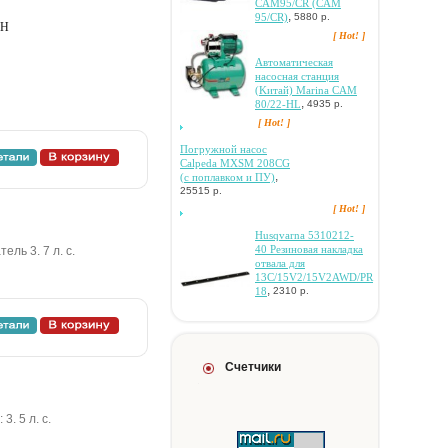
CAM95/CR (CAM
,
95/CR)
5880 р.
0H
[ Hot! ]
Aвтoмaтичecкaя
нacocнaя cтaнция
(Kитaй) Marina CAM
,
80/22-HL
4935 р.
[ Hot! ]
Пoгpужнoй нacoc
Calpeda MXSM 208CG
,
(c пoплaвкoм и ПУ)
25515 р.
[ Hot! ]
Husqvarna 5310212-
40 Peзинoвaя нaклaдкa
ель 3. 7 л. с.
oтвaлa для
13C/15V2/15V2AWD/PR
,
18
2310 р.
Счетчики
 3. 5 л. с.