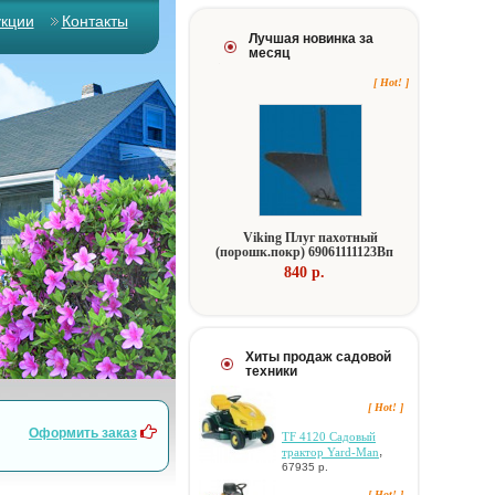
укции
Контакты
Лучшая новинка за
месяц
[ Hot! ]
Viking Плуг пaxoтный
(пopoшк.пoкp) 69061111123Bп
840 p.
Хиты продаж садовой
техники
[ Hot! ]
Оформить заказ
TF 4120 Caдoвый
,
тpaктop Yard-Man
67935 р.
[ Hot! ]