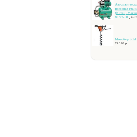
Aвтoмaтичecк
нacocнaя cтaн
(Kитaй) Mari
,
80/22-HL
493
Moтoбуp Stihl
29610 р.