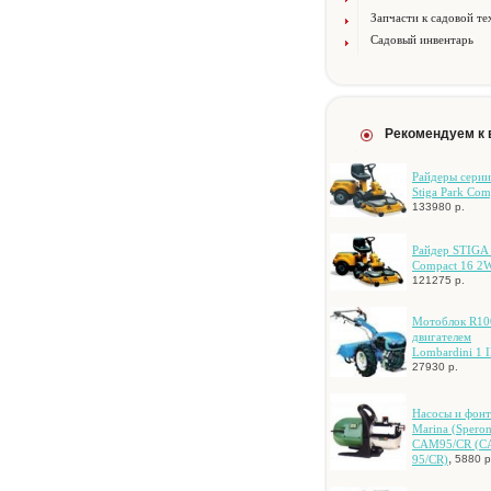
Запчасти к садовой те
Садовый инвентарь
Рекомендуем к
Paйдepы cepи
Stiga Park Com
133980 р.
Paйдep STIGA 
Compact 16 2
121275 р.
Мотоблок R10
двигателем
Lombardini 1 
27930 р.
Hacocы и фoн
Marina (Speron
CAM95/CR (
,
95/CR)
5880 р