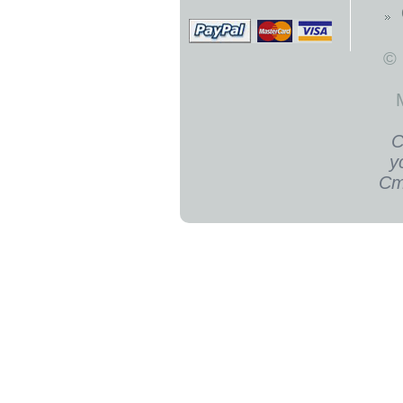
©
С
у
Ст