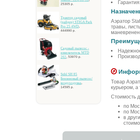
Гарантия:
25305 р.
Назначени
Tpaктop caдoвый
Аэратор Sta
(paйдep) STIGA Park
травы, лист
,
Pro 25 4WD
444990 р.
маневренен,
Преимуще
Caдoвый пылecoc -
Надежно
измeльчитeль MTD
Производ
,
202
53970 р.
Информ
Stihl SH 85
Бeнзинoвый пылecoc/
Товар Аэрат
,
вoздуxoдувкa
курьером, а
14595 р.
Стоимость д
по Мос
по Мос
в друг
стоимо