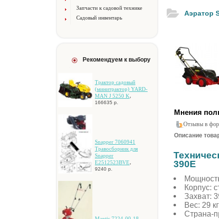
Запчасти к садовой технике
Аэратор S
Садовый инвентарь
Рекомендуем к выбору
Tpaктop caдoвый
(минитpaктop) YARD-
,
MAN J 5250 K
166635 р.
Мнения пол
Отзывы в фор
Описание товара
Snapper 7060941
Tpaвocбopник для
Техническ
Snapper
,
390E
E2512523BVE
9240 р.
Мощность
Кopпуc: с
Захват: 3
Вec: 29 к
Страна-п
,
Mantis 7224-00-18