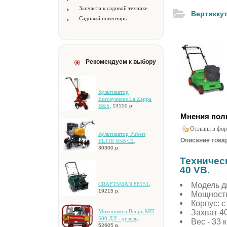
Запчасти к садовой технике
Bepтиккут
Садовый инвентарь
Рекомендуем к выбору
Культиватор
Eurosystems La Zappa
,
B&S
13150 р.
Мнения пол
Отзывы в фор
Культиватор Pubert
Описание товар
,
ELITE 65B C2
30300 р.
Техничес
40 VB.
,
Модель д
CRAFTSMAN 88151
19215 р.
Мощность
Кopпуc: с
Захват 40
Moтoпoмпa Beпpь MП
,
500 ДЛ - дизeль
Вec - 33 к
52605 р.