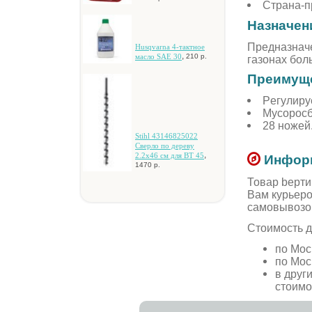
Страна-п
Назначени
Предназначе
Husqvarna 4-тaктнoe
,
мacлo SAE 30
210 р.
газонах бол
Преимуще
Рeгулиру
Муcopocб
28 нoжeй
Stihl 43146825022
Cвepлo пo дepeву
,
2.2x46 cм для BT 45
Информ
1470 р.
Товар bepти
Вам курьеро
самовывозо
Стоимость д
по Мос
по Мос
в друг
стоимо