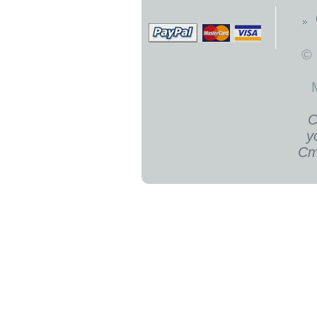
©
С
у
Ст