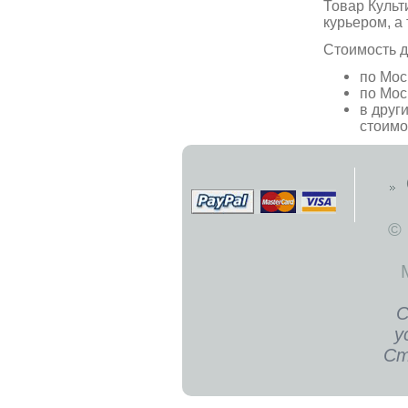
Товар Культ
курьером, а
Стоимость д
по Мос
по Мос
в друг
стоимо
©
С
у
Ст