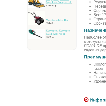
Редукт
,
Stiga Park Compact 16
Переда
133980 р.
Сцепле
Вес: 17
Страна
,
Moтoблoк Efco B52
Срок г
55440 р.
Назначен
Kуcтopeзы Kуcтopeз
,
Bosch AHS 48-16
Наиболее о
2625 р.
мотокультив
FG201 DE
пр
садовых дер
Преимуще
Эколог
газов
Наличи
Сниже
Удобен
Информ