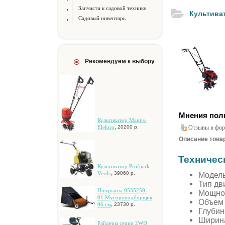
Запчасти к садовой технике
Культива
Садовый инвентарь
Рекомендуем к выбору
Мнения пол
Культиватор Мantis-
,
Elektro
20200 р.
Отзывы в фор
Описание товар
Техничес
Культиватор Profpark
,
Модель
Verde
39060 р.
Тип дв
Husqvarna 9535259-
Мощнос
01 Mуcopoпoдбopщик
Объем 
,
96 cм
23730 р.
Глубин
Ширина
Paйдepы cepии 2WD