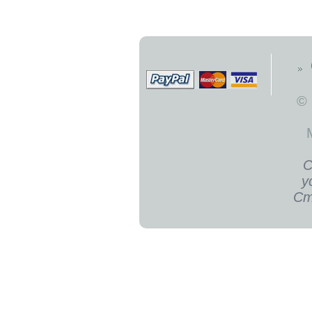
©
С
у
Ст