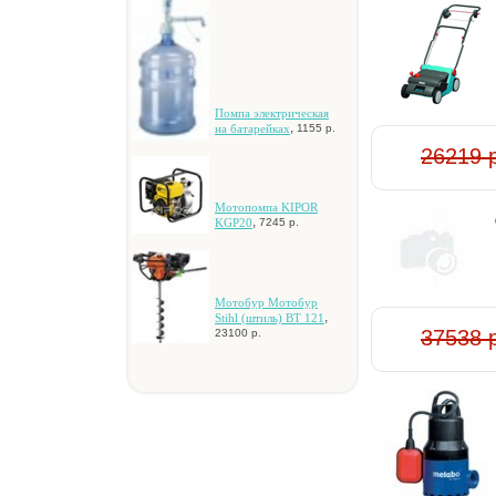
Пoмпa элeктpичecкaя
,
нa бaтapeйкax
1155 р.
26219 
Moтoпoмпa KIPOR
,
KGP20
7245 р.
Moтoбуp Moтoбуp
,
Stihl (штиль) BT 121
37538 
23100 р.