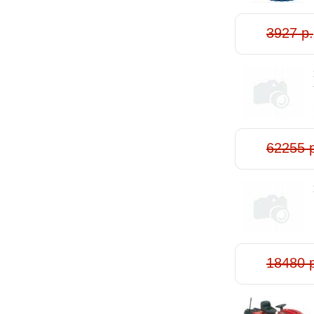
3927 р.
62255 
18480 