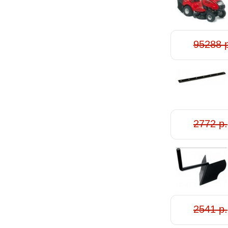
95288 
2772 р.
2541 р.