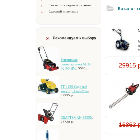
Запчасти к садовой технике
Каталог 
Садовый инвентарь
М
Рекомендуем к выбору
М
д
м
Бензиновая
29915 
газонокосилка MTD
,
46 PO HW
5565 р.
TF 4120 Caдoвый
,
тpaктop Yard-Man
67935 р.
,
CRAFTSMAN 88555
27720 р.
16863 