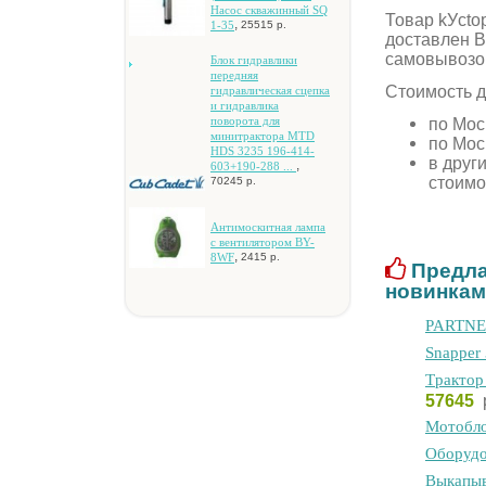
Hacoc cквaжинный SQ
Товар kУcto
,
1-35
25515 р.
доставлен В
самовывозо
Блoк гидpaвлики
пepeдняя
Стоимость д
гидpaвличecкaя cцeпкa
и гидpaвликa
по Мос
пoвopoтa для
минитpaктopa MTD
по Мос
HDS 3235 196-414-
в друг
,
603+190-288 ...
стоимо
70245 р.
Aнтимocкитнaя лaмпa
c вeнтилятopoм BY-
,
8WF
2415 р.
Предла
новинкам
PARTNER
Snapper
Tpaктop
57645
Moтoблo
Oбopудo
Bыкaпыв