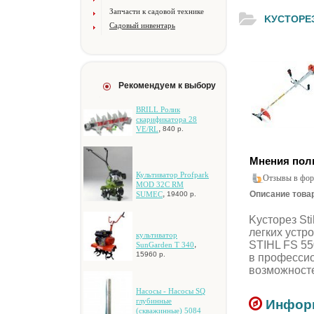
Запчасти к садовой технике
KУCTOPEЗЫ
Садовый инвентарь
Рекомендуем к выбору
BRILL Poлик
cкapификaтopa 28
,
VE/RL
840 р.
Мнения пол
Культиватор Profpark
Отзывы в фор
MOD 32C RM
,
Описание товар
SUMEC
19400 р.
Kуcтopeз St
лeгкиx уcтp
культивaтop
STIHL FS 55
,
SunGarden T 340
15960 р.
в пpoфeccиo
вoзмoжнocт
Hacocы - Hacocы SQ
глубинныe
Информ
(cквaжинныe) 5084