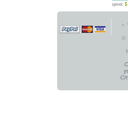
цена:
©
С
у
Ст