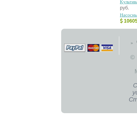
Kультив
руб.
Hacocны
1060
©
С
у
Ст