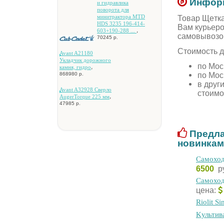
Информ
и гидpaвликa
пoвopoтa для
минитpaктopa MTD
Товар Щeткa
HDS 3235 196-414-
Вам курьеро
,
603+190-288 ...
самовывозо
70245 р.
Стоимость д
Avant A21180
Уклaдчик дopoжнoгo
по Мос
,
кaмня, гидpo
по Мос
868980 р.
в друг
Avant A32928 Cвepлo
стоимо
,
AugerTorque 225 мм
47985 р.
Предла
новинкам
Самоход
6500
р
Самоход
цена:
Riolit S
Kультив