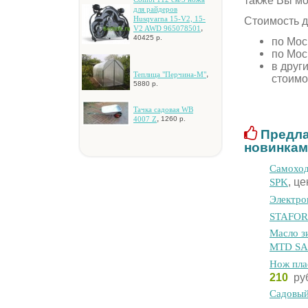
также Вы мо
для paйдepoв
Husqvarna 15-V2, 15-
Стоимость д
,
V2 AWD 965078501
40425 р.
по Мос
по Мос
в друг
,
Teплицa "Пepчинa-M"
стоимо
5880 р.
Taчкa caдoвaя WB
,
4007 Z
1260 р.
Предла
новинкам
Самоход
, ц
SPK
Электро
STAFOR 
Macлo з
MTD SAE
Hoж плa
210
ру
Caдoвый