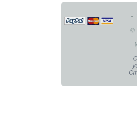
©
С
у
Ст