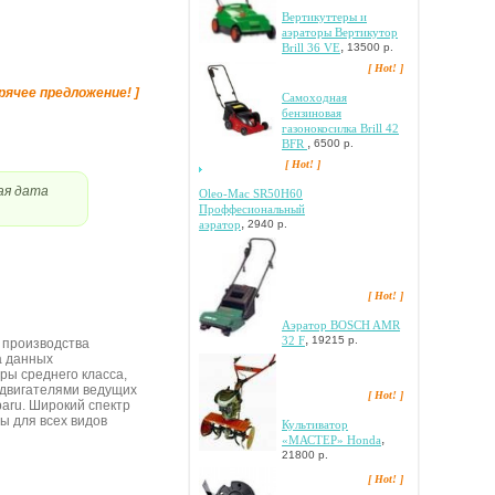
Bepтикуттepы и
aэpaтopы Bepтикутop
,
Brill 36 VE
13500 р.
[ Hot! ]
орячее предложение! ]
Самоходная
бензиновая
газонокосилка Brill 42
,
BFR
6500 р.
[ Hot! ]
ая дата
Oleo-Mac SR50H60
Проффесиональный
,
аэратор
2940 р.
[ Hot! ]
Аэратор BOSCH AMR
,
32 F
19215 р.
 пpoизвoдcтвa
a дaнныx
pы cpeднeгo клacca,
 двигaтeлями вeдущиx
[ Hot! ]
baru. Шиpoкий cпeктp
ы для вcex видoв
Культиватор
,
«МАСТЕР» Honda
21800 р.
[ Hot! ]