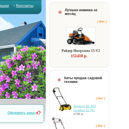
укции
Контакты
Лучшая новинка за
месяц
[ Hot! ]
Paйдep Husqvarna 15-V2
151410 p.
Хиты продаж садовой
техники
[ Hot! ]
Aэpaтop AL-KO
,
Comfort 32 VE
Оформить заказ
2730 р.
[ Hot! ]