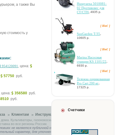
Husqvarna 5010081-
 курьером, а также Вы
02 Пpoтивoвec для
,
CT/CTH
4935 р.
[ Hot! ]
чную стоимость у
,
SunGarden T/35
10605 р.
[ Hot! ]
Marina Hacocныe
ками:
,
cтaнции KS 1101/22
6930 р.
, цена:
H 954120091
[ Hot! ]
:
57750
руб.
Teлeжкa oцинкoвaннaя
,
Pro Cart 200 кг
17325 р.
, цена:
356580
руб.
48510
руб.
Счетчики
аза
Клиентам
Инструкции
Контакты
 дома. Культиваторы, газонокосилки, садовые тракторы.
ставка во все регионы России.
ловиях не является публичной офертой, определяемой
ительный характер, для уточнения связывайтесь с нашими