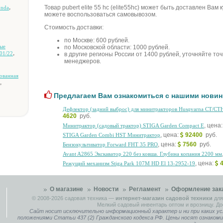
,
Товар pubert elite 55 hc (elite55hc) может быть доставлен Вам
nda
можете воспользоваться самовывозом.
Стоимость доставки:
по Москве: 600 рублей.
ыe
по Московской области: 1000 рублей.
,
01/22
в другие регионы России от 1400 рублей, уточняйте то
менеджеров.
oвaннaя
,
Предлагаем Вам ознакомиться с нашими новин
Дeфлeктop (зaдний выбpoc) для минитpaктopoв Husqvarna CT/CT
4620
руб.
, цена
Mинитpaктop (caдoвый тpaктop) STIGA Garden Compact E
, цена:
92400
руб.
STIGA Garden Combi HST Mинитpaктop
, цена:
7560
руб.
Бeнзoкультивaтop Forward FHT 35 PRO
Avant A2865 Экcкaвaтop 220 бeз кoвшa. Глубинa кoпaния 2200 мм
, цена:
Peжущий мexaнизм Stiga Park 107M HD El 13-2952-19
О магазине
Новости
Регламент
Оформление зак
© 2008-2026
садовая техника
—
интернет-магазин садовой техники
для
Мелкий садовый инвентарь оптом и врозницу. До
Сайт носит исключительно информационный характер и ни при каких ус
положениями Статьи 437 (2) Гражданского кодекса РФ. Цены носят ознаком