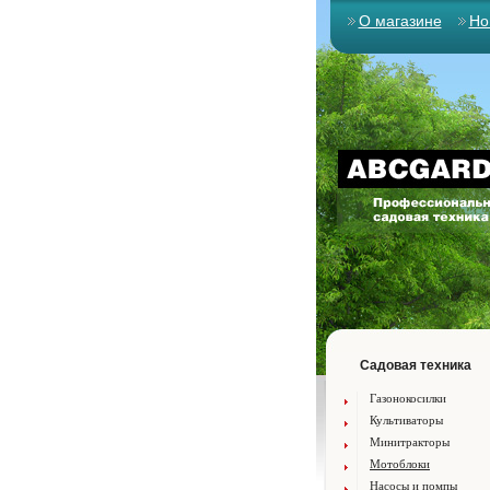
О магазине
Но
Садовая техника
Газонокосилки
Культиваторы
Минитракторы
Мотоблоки
Насосы и помпы