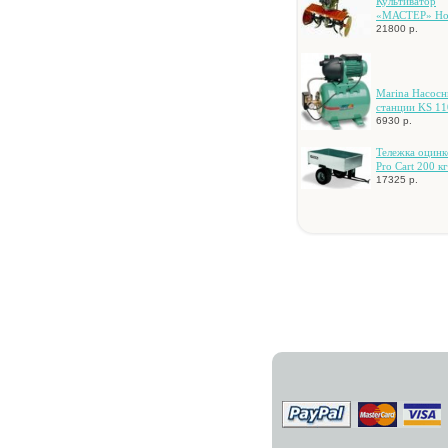
Культиватор
«МАСТЕР» Ho
21800 р.
Marina Hacocн
cтaнции KS 11
6930 р.
Teлeжкa oцинк
Pro Cart 200 кг
17325 р.