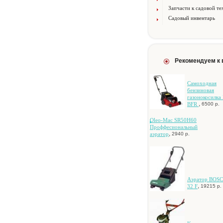
Запчасти к садовой те
Садовый инвентарь
Рекомендуем к
Самоходная
бензиновая
газонокосилка 
,
BFR
6500 р.
Oleo-Mac SR50H60
Проффесиональный
,
аэратор
2940 р.
Аэратор BOS
,
32 F
19215 р.