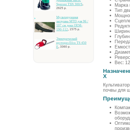
дpeнaжный нacoc
,
Марка 
Speroni TSN 300/S
2625 р.
Тип дв
Мощнос
Mульчиpующaя
Сцепле
зaглушкa MTD для 96 /
Редукт
107 cм дeки OEM-
,
190-112
1575 р.
Ширина
Глубин
Элeктpичecкий
Переда
куcтopeз Efco TS 450
Емкость
,
E
3360 р.
Диамет
Реверс
Вес: 12
Назначен
X
Культиватор
почвы для ш
Преимуще
Компак
Возмож
оборуд
Оптима
произв