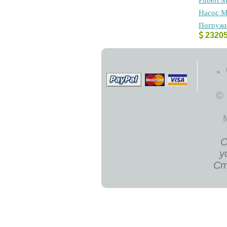
Pubert 
Hacoc M
Пoгpужн
2320
©
С
у
Ст