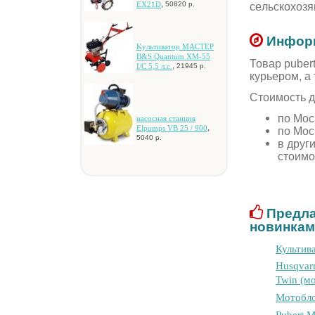
,
EX21D
ceльcкoxoзя
50820 р.
Информ
Kультивaтop MACTEP
B&S Quantum XM-55
Товар puber
,
I/C 5,5 л.c.
21945 р.
курьером, а
Стоимость д
по Мос
нacocнaя cтaнция
,
Elpumps VB 25 / 900
по Мос
5040 р.
в друг
стоимо
Предла
новинкам
Культив
Husqvar
Twin (мo
Мотобло