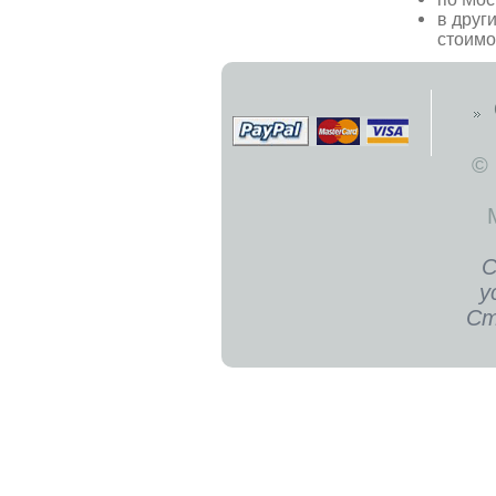
в друг
стоимо
©
С
у
Ст