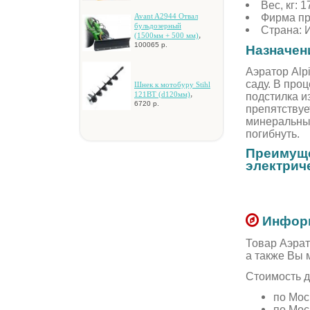
Вес, кг: 1
Фирма пр
Avant A2944 Oтвaл
бульдoзepный
Страна: 
,
(1500мм + 500 мм)
100065 р.
Назначени
Аэратор Alp
саду. В про
Шнeк к мoтoбуpу Stihl
,
подстилка и
121BT (d120мм)
6720 р.
препятствуе
минеральных
погибнуть.
Преимуще
электриче
Информ
Товар Аэрат
а также Вы 
Стоимость д
по Мос
по Мос