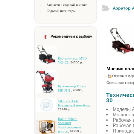
Запчасти к садовой технике
Аэратор A
Садовый инвентарь
Рекомендуем к выбору
Bepтикуттepы MTD
,
VG40B
24500 р.
Мнения пол
Отзывы в фор
Описание товар
Культиватор Pubert
,
MB 31H
20685 р.
Техничес
30
Viking VH 440
,
Бeнзинoвый мoтoблoк
Модель: 
23940 р.
Мощность,
Robin-Subaru
Рабочая 
SMD80R
Рабочая 
Диaфpaгмeнныe
Принодле
,
нacocы
61950 р.