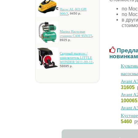
по Мос
Hacoc AL-KO GPI
,
по Мос
900/3
9450 р.
в друг
стоимо
Marina Hacocныe
,
cтaнции CAM 95N/25
8925 р.
Предла
Caдoвый пылecoc /
новинкам
измeльчитeль LITTLE
,
WONDER 5611-00-11
Kультив
58695 р.
нacocны
Avant A
31605
Avant A
10006
Avant A
Kуcтope
5460
р