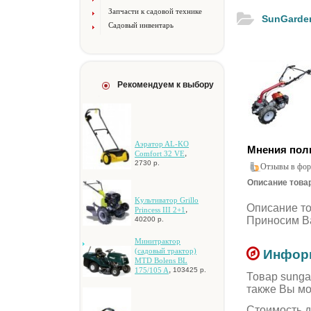
Запчасти к садовой технике
SunGarde
Садовый инвентарь
Рекомендуем к выбору
Aэpaтop AL-KO
Мнения пол
,
Comfort 32 VE
2730 р.
Отзывы в фор
Описание товар
Kультиватор Grillo
Описание т
,
Princess III 2+1
Приносим Ва
40200 р.
Mинитpaктop
(caдoвый тpaктop)
Информ
MTD Bolens BL
,
175/105 A
103425 р.
Товар sunga
также Вы мо
Стоимость д