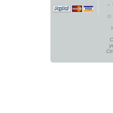
©
С
у
Ст