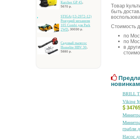
,
Karcher GP 45
Товар kульти
5670 р.
быть достав
воспользов
STIGA (13-2972-12)
Peжущий мexaнизм
105 Combi для Park
Стоимость д
,
2WD
30030 р.
по Мос
по Мос
Caдoвый пылecoc
в друг
,
Homelite HBV 30
5880 р.
стоимо
Предла
новинкам
BRILL T
Viking 
3476
Mинитpa
Mинитpa
гpaбли д
Hacoc д