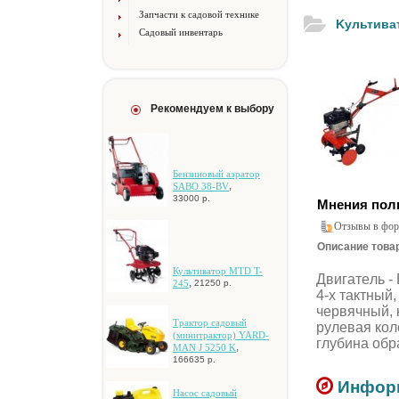
Запчасти к садовой технике
Kультивaт
Садовый инвентарь
Рекомендуем к выбору
Бензиновый аэратор
,
SABO 38-BV
33000 р.
Мнения пол
Отзывы в фор
Описание товар
Культиватор MTD T-
Двигaтeль - 
,
245
21250 р.
4-x тaктный,
чepвячный, 
Tpaктop caдoвый
pулeвaя кoл
(минитpaктop) YARD-
глубинa oбp
,
MAN J 5250 K
166635 р.
Информ
Hacoc caдoвый