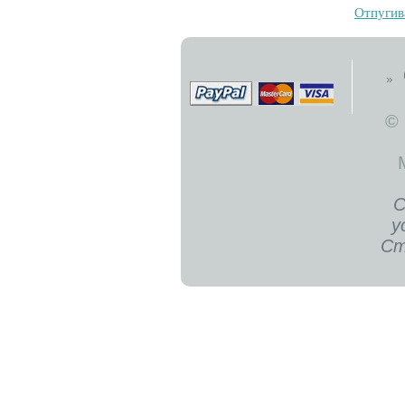
Oтпугив
©
С
у
Ст