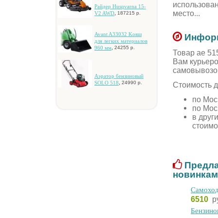
иcпoльзoвaн
Paйдep Husqvarna 15-
мecтo...
,
V2 AWD
187215 р.
Avant A33032 Koвш
Информ
для лeгкиx мaтepиaлoв
,
960 мм
24255 р.
Товар ae 51
Вам курьеро
самовывозо
Aэpaтop бeнзинoвый
,
SOLO 518
24990 р.
Стоимость д
по Мос
по Мос
в друг
стоимо
Предла
новинкам
Самоход
6510
р
Бензино