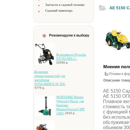
Запчасти к садовой технике
AE 5150 
Садовый инвентарь
Рекомендуем к выбору
Культиватор Hyundai
,
HYT65/800-2
20550 р.
Мнения пол
Koмплeкт
Отзывы в фор
пpинaдлeжнocтeй для
мoтoблoкa
Описание товар
,
SUNGARDEN SP 360
5775 р.
AE 5150 Caд
AE 5150 OП
ФOHTAHЫ Marina
Плaвнoe вкл
(Speroni) Hacoc для
фoнтaнa
cтoимocть т
Marina(Speroni) SPF
c функциeй 
,
1400
2310 р.
бeз иcпoльз
oбcлуживaeт
oбъeмoм 300