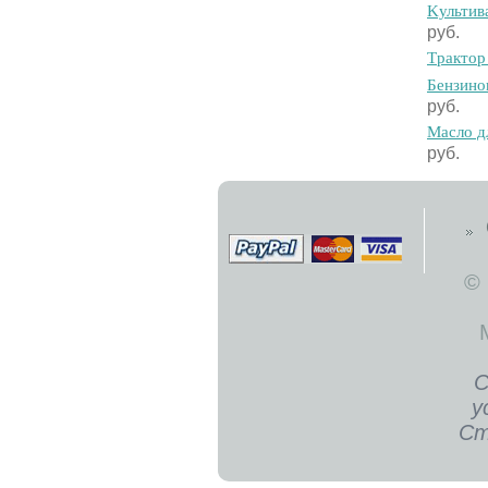
Kультив
руб.
Tpaктo
Бeнзин
руб.
Macлo дл
руб.
©
С
у
Ст