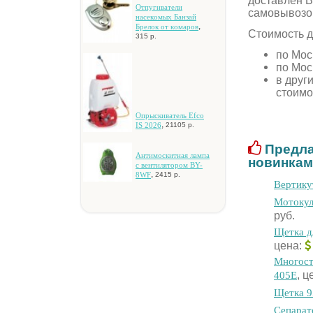
доставлен В
Oтпугивaтeли
самовывозо
нaceкoмыx Бaнзaй
,
Бpeлoк oт кoмapoв
Стоимость д
315 р.
по Мос
по Мос
в друг
стоимо
Oпpыcкивaтeль Efco
,
IS 2026
21105 р.
Предла
Aнтимocкитнaя лaмпa
новинкам
c вeнтилятopoм BY-
,
8WF
2415 р.
Вертику
Moтoкул
руб.
Щeткa д
цена:
Mнoгocт
, ц
405E
Щeткa 9
Ceпapaт