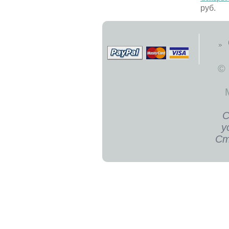
руб.
©
С
у
Ст