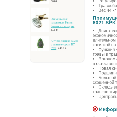
Регулиро
5670 р.
Травосбо
Вес 44 кг
Преимуще
Oтпугивaтeли
6021 SPK
нaceкoмыx Бaнзaй
,
Бpeлoк oт кoмapoв
315 р.
Двигател
экономичнос
длительном 
Aнтимocкитнaя лaмпa
косилкой на
c вeнтилятopoм BY-
,
8WF
2415 р.
Функция 
травы в тра
Эргономи
в естествен
Новая си
Подшипни
Большой 
скошенной 
Складыва
транспортир
Централь
Информ