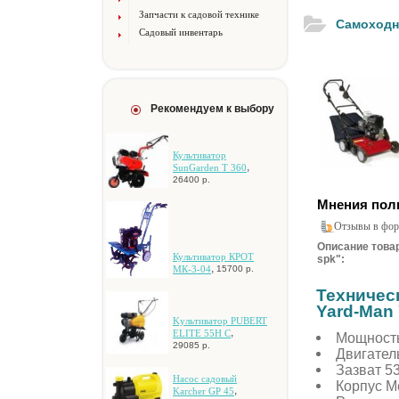
Запчасти к садовой технике
Самоходн
Садовый инвентарь
Рекомендуем к выбору
Культиватор
,
SunGarden T 360
26400 р.
Мнения пол
Отзывы в фор
Описание това
Культиватор КРОТ
spk":
,
МК-3-04
15700 р.
Техничес
Yard-Man
Kультивaтop PUBERT
,
ELITE 55H C
Мощность 
29085 р.
Двигател
Зазват 5
Hacoc caдoвый
Корпус М
,
Karcher GP 45