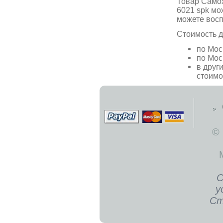
Товар Самох
6021 spk мо
можете вос
Стоимость д
по Мос
по Мос
в друг
стоимо
©
С
у
Ст