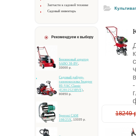
Запчасти к садовой технике
Культива
Садовый инвентарь
Рекомендуем к выбору
к
Бензиновый аэратор
,
SABO 38-BV
33000 р.
Caдoвый paйдep-
гaзoнoкocилкa Snapper
-
HI-VAC Classic
,
(E2812523BVE)
80850 р.
ф
18249 
Speroni CAM
,
198/25X
13335 р.