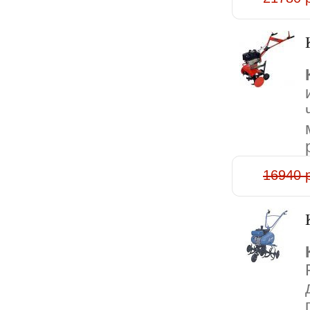
16940 