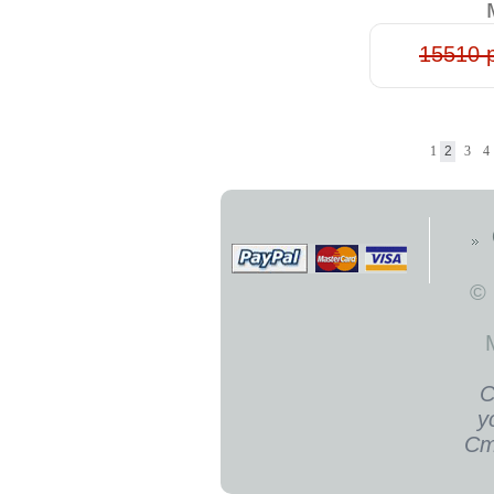
15510 
1
2
3
4
©
С
у
Ст