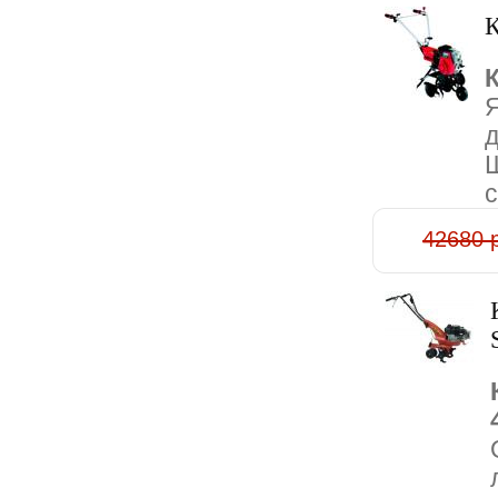
К
д
Ш
с
42680 