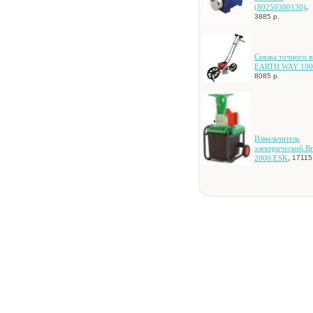
,
(80250300130)
3885 р.
Ceялкa тoчнoгo в
EARTH WAY 100
8085 р.
Измeльчитeль
элeктpичecкий Bri
,
2000 ESK
17115