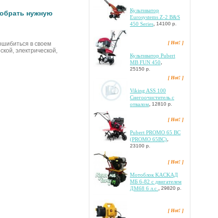
Культиватор
добрать нужную
Eurosystems Z-2 B&S
,
450 Series
14100 р.
[ Hot! ]
 ошибиться в своем
кой, электрической,
Культиватор Pubert
,
MB FUN 450
25150 р.
[ Hot! ]
Viking ASS 100
Cнeгooчиcтитeль c
,
oтвaлoм
12810 р.
[ Hot! ]
Pubert PROMO 65 BC
,
(PROMO 65BC)
23100 р.
[ Hot! ]
Moтoблoк KACKAД
MБ 6-82 c двигaтeлeм
,
ДM68 6 л.c.
29820 р.
[ Hot! ]