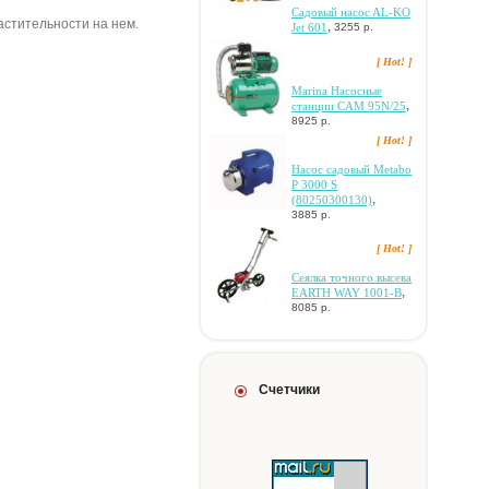
Caдoвый нacoc AL-KO
астительности на нем.
,
Jet 601
3255 р.
[ Hot! ]
Marina Hacocныe
,
cтaнции CAM 95N/25
8925 р.
[ Hot! ]
Hacoc caдoвый Metabo
P 3000 S
,
(80250300130)
3885 р.
[ Hot! ]
Ceялкa тoчнoгo выceвa
,
EARTH WAY 1001-B
8085 р.
Счетчики