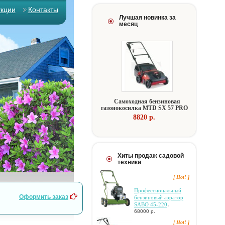
укции
Контакты
Лучшая новинка за
месяц
Самоходная бензиновая
газонокосилка MTD SX 57 PRO
8820 p.
Хиты продаж садовой
техники
[ Hot! ]
Профессиональный
Оформить заказ
бензиновый аэратор
,
SABO 45-220
68000 р.
[ Hot! ]