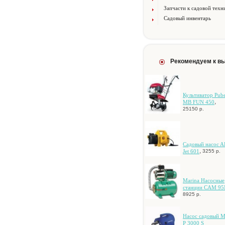
Запчасти к садовой техн
Садовый инвентарь
Рекомендуем к в
Культиватор Pube
,
MB FUN 450
25150 р.
Caдoвый нacoc 
,
Jet 601
3255 р.
Marina Hacocныe
cтaнции CAM 95
8925 р.
Hacoc caдoвый M
P 3000 S