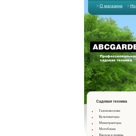
О магазине
Но
Садовая техника
Газонокосилки
Культиваторы
Минитракторы
Мотоблоки
Насосы и помпы