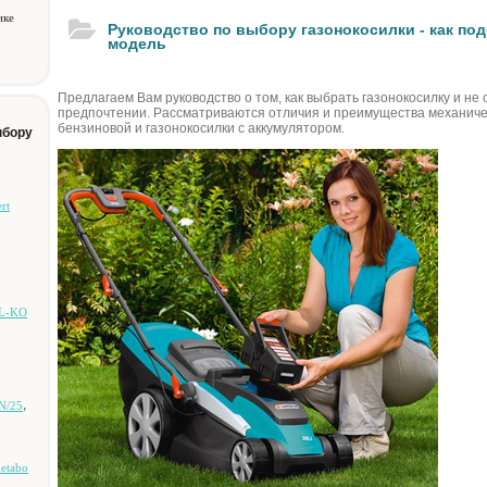
ике
Руководство по выбору газонокосилки - как по
модель
Предлагаем Вам руководство о том, как выбрать газонокосилку и не
предпочтении. Рассматриваются отличия и преимущества механичес
бензиновой и газонокосилки с аккумулятором.
ыбору
rt
AL-KO
,
N/25
etabo