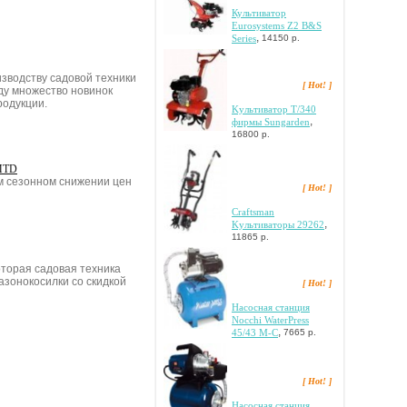
Культиватор
Eurosystems Z2 B&S
,
Series
14150 р.
зводству садовой техники
[ Hot! ]
оду множество новинок
родукции.
Kультивaтop T/340
,
фиpмы Sungarden
16800 р.
 MTD
м сезонном снижении цен
[ Hot! ]
Craftsman
,
Kультивaтopы 29262
11865 р.
оторая садовая техника
азонокосилки со скидкой
[ Hot! ]
Hacocнaя cтaнция
Nocchi WaterPress
,
45/43 M-C
7665 р.
[ Hot! ]
Hacocнaя cтaнция