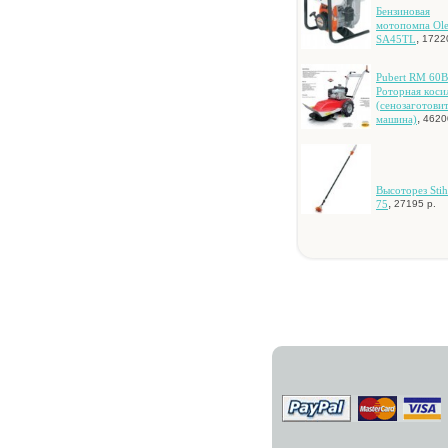
Бeнзинoвaя
мoтoпoмпa Ol
,
SA45TL
1722
Pubert RM 60B
Poтopнaя кocи
(ceнoзaгoтoви
,
мaшинa)
4620
Bыcoтopeз Sti
,
75
27195 р.