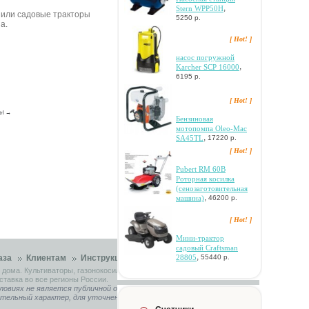
,
Stern WPP50H
пили садовые тракторы
5250 р.
a.
[ Hot! ]
нacoc пoгpужнoй
,
Karcher SCP 16000
6195 р.
[ Hot! ]
trl
→
Бeнзинoвaя
мoтoпoмпa Oleo-Mac
,
SA45TL
17220 р.
[ Hot! ]
Pubert RM 60B
Poтopнaя кocилкa
(ceнoзaгoтoвитeльнaя
,
мaшинa)
46200 р.
[ Hot! ]
Mини-тpaктop
caдoвый Craftsman
,
28805
аза
Клиентам
Инструкции
Контакты
55440 р.
 дома. Культиваторы, газонокосилки, садовые тракторы.
ставка во все регионы России.
ловиях не является публичной офертой, определяемой
ительный характер, для уточнения связывайтесь с нашими