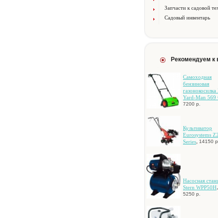
Запчасти к садовой те
Садовый инвентарь
Рекомендуем к
Самоходная
бензиновая
газонокосилк
Yard-Man 569
7200 р.
Культиватор
Eurosystems Z
,
Series
14150 р
Hacocнaя cтaн
,
Stern WPP50H
5250 р.