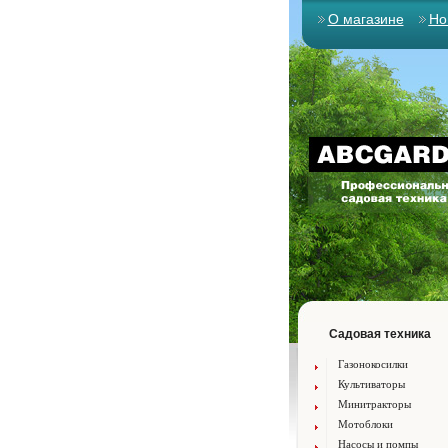
О магазине
Но
Садовая техника
Газонокосилки
Культиваторы
Минитракторы
Мотоблоки
Насосы и помпы