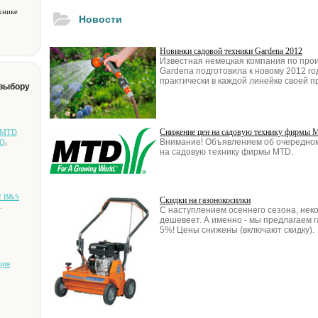
хнике
Новости
Новинки садовой техники Gardena 2012
Известная немецкая компания по прои
Gardena подготовила к новому 2012 г
практически в каждой линейке своей п
 выбору
Снижение цен на садовую технику фирмы
а MTD
,
Внимание! Объявлением об очередно
 Q
на садовую технику фирмы MTD.
2 B&S
Скидки на газонокосилки
.
С наступлением осеннего сезона, нек
дешевеет. А именно - мы предлагаем г
5%! Цены снижены (включают скидку).
ция