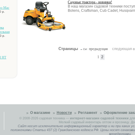
Садовые трактора - новинки!
В наш магазин садовой техники посту
eo-Mac
Bolens, Craftsman, Cub Cadet, Husqvarn
0 р.
лкa
тeльнaя
0 р.
Страницы
предыдущая
следующая
Ctrl
C
←
1
2
hl HT
О магазине
Новости
Регламент
Оформление зак
© 2008-2026
садовая техника
—
интернет-магазин садовой техники
для
Мелкий садовый инвентарь оптом и врозницу. До
Сайт носит исключительно информационный характер и ни при каких ус
положениями Статьи 437 (2) Гражданского кодекса РФ. Цены носят ознаком
менеджерами.