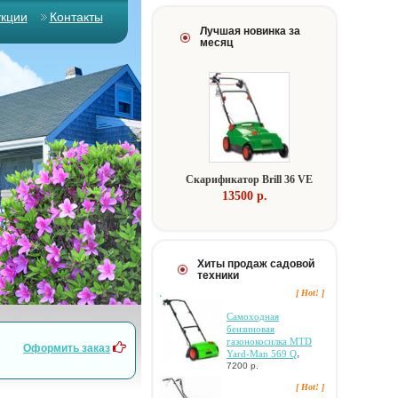
укции
Контакты
Лучшая новинка за
месяц
Скарификатор Brill 36 VE
13500 p.
Хиты продаж садовой
техники
[ Hot! ]
Самоходная
бензиновая
газонокосилка MTD
Оформить заказ
,
Yard-Man 569 Q
7200 р.
[ Hot! ]