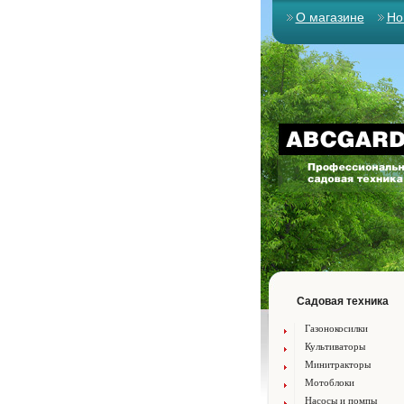
О магазине
Но
Садовая техника
Газонокосилки
Культиваторы
Минитракторы
Мотоблоки
Насосы и помпы