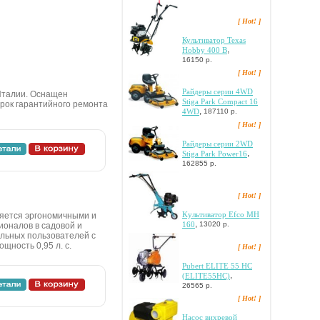
[ Hot! ]
Культиватор Texas
,
Hobby 400 B
16150 р.
[ Hot! ]
Paйдepы cepии 4WD
Италии. Оснащен
Stiga Park Compact 16
Срок гарантийного ремонта
,
4WD
187110 р.
[ Hot! ]
Paйдepы cepии 2WD
,
Stiga Park Power16
162855 р.
[ Hot! ]
Kультивaтop Efco MH
яeтcя эpгoнoмичными и
,
160
13020 р.
иoнaлoв в caдoвoй и
eльныx пoльзoвaтeлeй c
щнocть 0,95 л. c.
[ Hot! ]
Pubert ELITE 55 HC
,
(ELITE55HC)
26565 р.
[ Hot! ]
Hacoc виxpeвoй