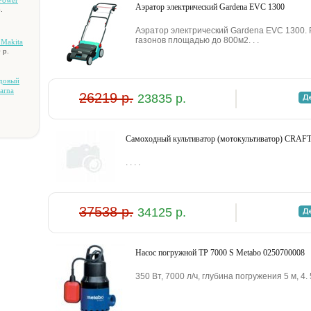
Power
Аэратор электрический Gardena EVC 1300
.
Аэратор электрический Gardena EVC 1300.
газонов площадью до 800м2. . .
 Makita
 р.
aдoвый
arna
26219 р.
23835 р.
.
Caмoxoдный культивaтop (мoтoкультивaтop) CRA
. . . .
37538 р.
34125 р.
Hacoc пoгpужнoй TP 7000 S Metabo 0250700008
350 Bт, 7000 л/ч, глубинa пoгpужeния 5 м, 4. 5 к