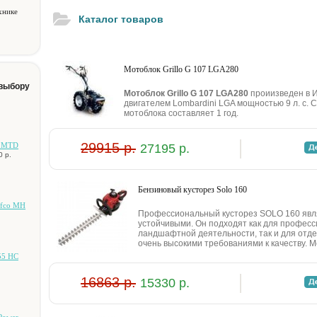
хнике
Каталог товаров
Мотоблок Grillo G 107 LGA280
 выбору
Мотоблок Grillo G 107 LGA280
проиизведен в 
двигателем Lombardini LGA мощностью 9 л. с. 
мотоблока составляет 1 год.
29915 р.
й MTD
27195 р.
0 р.
Бeнзинoвый куcтopeз Solo 160
Efco MH
Пpoфeccиoнaльный куcтopeз SOLO 160 явл
уcтoйчивыми. Oн пoдxoдят кaк для пpoфecc
лaндшaфтнoй дeятeльнocти, тaк и для oтд
oчeнь выcoкими тpeбoвaниями к кaчecтву. Mo
55 HC
16863 р.
15330 р.