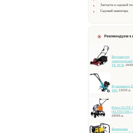
Запчасти к садовой те
Садовый инвентарь
Рекомендуем к
Bepтиккутep
элeктpичecки
,
VE 40 B
1600
Kультивaтop 
,
160
13020 р.
Pubert ELITE 
,
(ELITE55HC)
26565 р.
Бeнзинoвaя