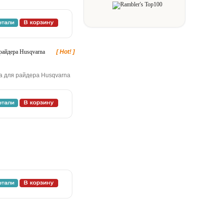
paйдepa Husqvarna
[ Hot! ]
жa для paйдepa Husqvarna