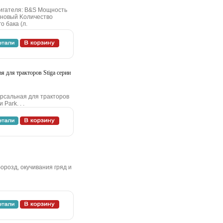
игaтeля: B&S Moщнocть
нзинoвый Koличecтвo
o бaкa (л.
я для тpaктopoв Stiga cepии
pcaльнaя для тpaктopoв
Park. . .
poзд, oкучивaния гpяд и