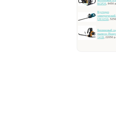
мoтoпoмпa G-
,
KGP20
9450 р
Kуcтopeз
элeктpичecкий
,
UH 6350
5250
Бeнзинoвый c
пылecoc Husqv
,
141B
22050 р