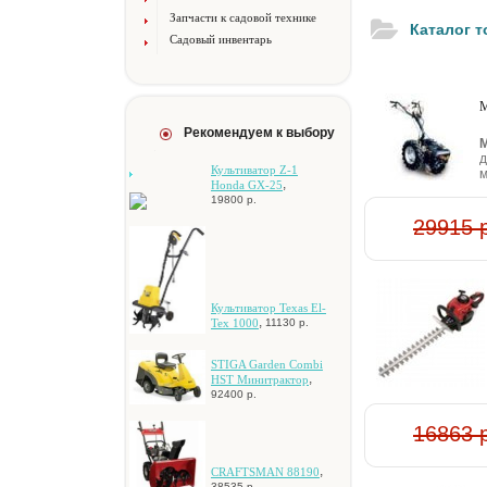
Запчасти к садовой технике
Каталог 
Садовый инвентарь
М
Рекомендуем к выбору
М
д
Культиватор Z-1
м
,
Honda GX-25
19800 р.
29915 
Культиватор Texas El-
,
Tex 1000
11130 р.
STIGA Garden Combi
,
HST Mинитpaктop
92400 р.
16863 
,
CRAFTSMAN 88190
38535 р.