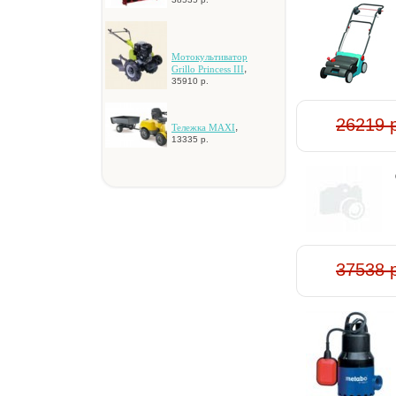
Moтoкультивaтop
,
Grillo Princess III
35910 р.
26219 
,
Teлeжкa MAXI
13335 р.
37538 