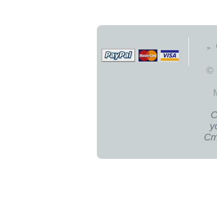
©
С
у
Ст