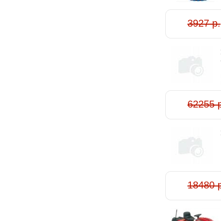
3927 р.
62255 
18480 