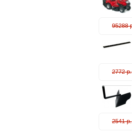
95288 
2772 р.
2541 р.