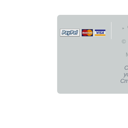
©
С
у
Ст