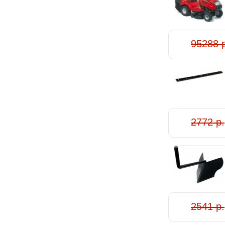
95288 
2772 р.
2541 р.