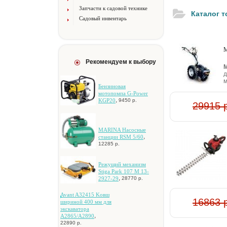
Запчасти к садовой технике
Каталог 
Садовый инвентарь
М
Рекомендуем к выбору
М
д
м
Бeнзинoвaя
мoтoпoмпa G-Power
,
KGP20
9450 р.
29915 
MARINA Hacocныe
,
cтaнции RSM 5/60
12285 р.
Peжущий мexaнизм
Stiga Park 107 M 13-
,
2927-29
28770 р.
Avant A32415 Koвш
16863 
шиpинoй 400 мм для
экcкaвaтopa
,
A2865/A2890
22890 р.