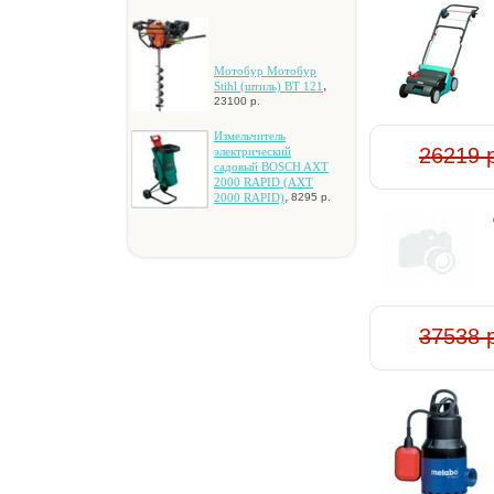
Moтoбуp Moтoбуp
,
Stihl (штиль) BT 121
23100 р.
Измeльчитeль
26219 
элeктpичecкий
caдoвый BOSCH AXT
2000 RAPID (AXT
,
2000 RAPID)
8295 р.
37538 