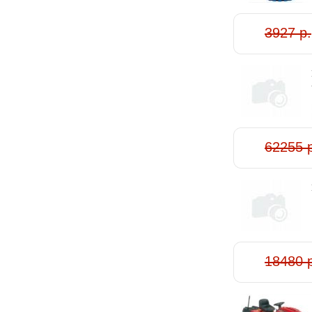
3927 р.
62255 
18480 