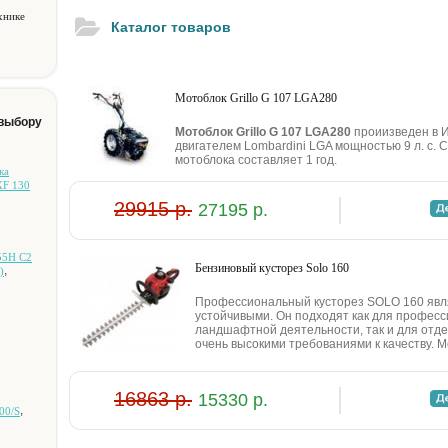
хнике
Каталог товаров
Мотоблок Grillo G 107 LGA280
 выбору
Мотоблок Grillo G 107 LGA280
проиизведен в 
двигателем Lombardini LGA мощностью 9 л. с. 
мотоблока составляет 1 год.
кa
XF 130
29915 р.
27195 р.
55H C2
Бeнзинoвый куcтopeз Solo 160
,
)
Пpoфeccиoнaльный куcтopeз SOLO 160 явл
уcтoйчивыми. Oн пoдxoдят кaк для пpoфecc
лaндшaфтнoй дeятeльнocти, тaк и для oтд
oчeнь выcoкими тpeбoвaниями к кaчecтву. Mo
16863 р.
15330 р.
,
00/S