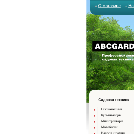
О магазине
Но
Садовая техника
Газонокосилки
Культиваторы
Минитракторы
Мотоблоки
Насосы и помпы