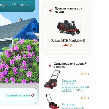
укции
Контакты
Лучшая новинка за
месяц
Paйдep MTD MiniRider 60
55440 p.
Хиты продаж садовой
техники
[ Hot! ]
Самоходная
бензиновая
газонокосилка Efco AR
,
48 TBX
11500 р.
Оформить заказ
[ Hot! ]
Бензиновая
газонокосилка Solo