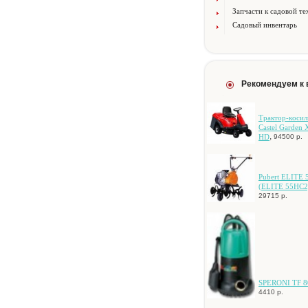
Запчасти к садовой те
Садовый инвентарь
Рекомендуем к
Tpaктop-кocил
Castel Garden 
,
HD
94500 р.
Pubert ELITE 
(ELITE 55HC2
29715 р.
SPERONI TF 8
4410 р.