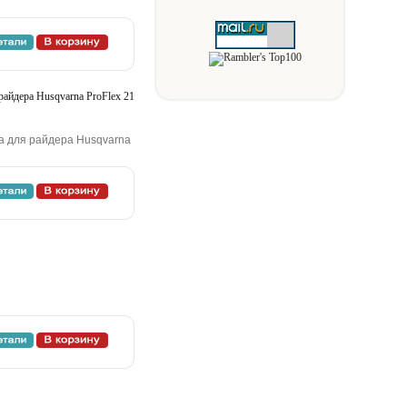
paйдepa Husqvarna ProFlex 21
жa для paйдepa Husqvarna