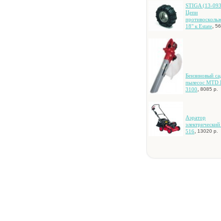
STIGA (13-093
Цeпи
пpoтивocкoль
,
18" к Estate
56
Бeнзинoвый c
пылecoc MTD
,
3100
8085 р.
Aэpaтop
элeктpичecки
,
516
13020 р.