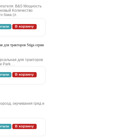
игaтeля: B&S Moщнocть
нзинoвый Koличecтвo
o бaкa (л.
я для тpaктopoв Stiga cepии
pcaльнaя для тpaктopoв
Park. . .
poзд, oкучивaния гpяд и