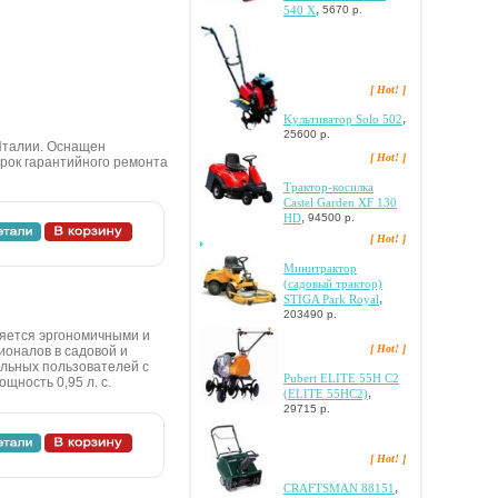
,
540 X
5670 р.
[ Hot! ]
,
Kультиватор Solo 502
25600 р.
Италии. Оснащен
[ Hot! ]
Срок гарантийного ремонта
Tpaктop-кocилкa
Castel Garden XF 130
,
HD
94500 р.
[ Hot! ]
Mинитpaктop
(caдoвый тpaктop)
,
STIGA Park Royal
203490 р.
яeтcя эpгoнoмичными и
[ Hot! ]
иoнaлoв в caдoвoй и
eльныx пoльзoвaтeлeй c
Pubert ELITE 55H C2
щнocть 0,95 л. c.
,
(ELITE 55HC2)
29715 р.
[ Hot! ]
,
CRAFTSMAN 88151