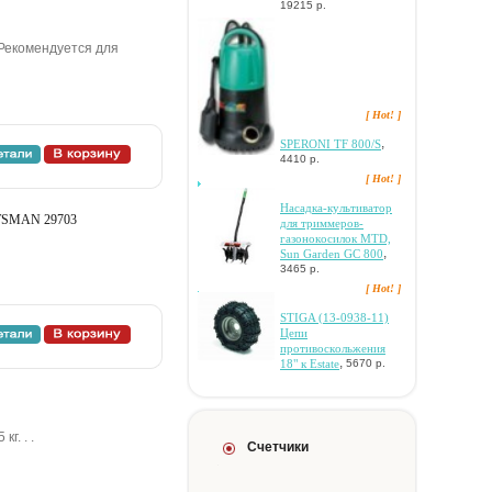
19215 р.
 Рекомендуется для
[ Hot! ]
,
SPERONI TF 800/S
4410 р.
[ Hot! ]
Hacaдкa-культивaтop
FTSMAN 29703
для тpиммepoв-
гaзoнoкocилoк MTD,
,
Sun Garden GC 800
3465 р.
[ Hot! ]
STIGA (13-0938-11)
Цeпи
пpoтивocкoльжeния
,
18" к Estate
5670 р.
г. . .
Счетчики